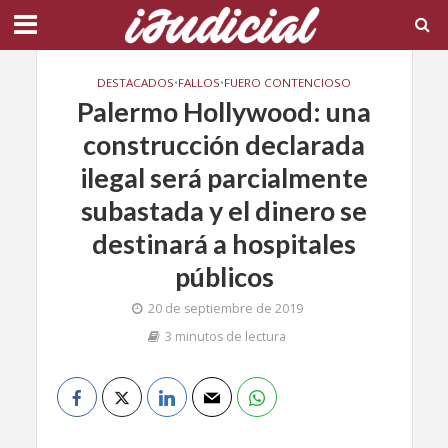
DESTACADOS
•
FALLOS
•
FUERO CONTENCIOSO
Palermo Hollywood: una
construcción declarada
ilegal será parcialmente
subastada y el dinero se
destinará a hospitales
públicos
20 de septiembre de 2019
3 minutos de lectura