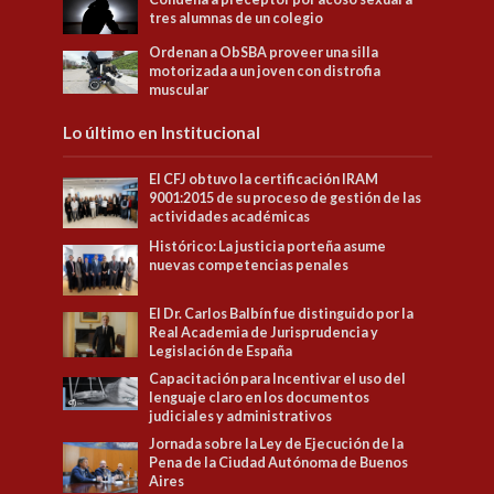
tres alumnas de un colegio
Ordenan a ObSBA proveer una silla
motorizada a un joven con distrofia
muscular
Lo último en Institucional
El CFJ obtuvo la certificación IRAM
9001:2015 de su proceso de gestión de las
actividades académicas
Histórico: La justicia porteña asume
nuevas competencias penales
El Dr. Carlos Balbín fue distinguido por la
Real Academia de Jurisprudencia y
Legislación de España
Capacitación para Incentivar el uso del
lenguaje claro en los documentos
judiciales y administrativos
Jornada sobre la Ley de Ejecución de la
Pena de la Ciudad Autónoma de Buenos
Aires