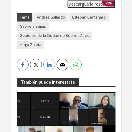
Descargue la resolución
PDF
Tema
Andrés Gallardo
Esteban Centanaro
Gabriela Seijas
Gobierno de la Ciudad de Buenos Aires
Hugo Zuleta
También puede interesarte