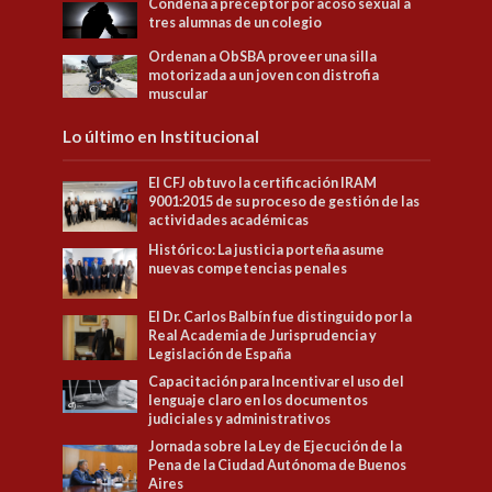
Condena a preceptor por acoso sexual a
tres alumnas de un colegio
Ordenan a ObSBA proveer una silla
motorizada a un joven con distrofia
muscular
Lo último en Institucional
El CFJ obtuvo la certificación IRAM
9001:2015 de su proceso de gestión de las
actividades académicas
Histórico: La justicia porteña asume
nuevas competencias penales
El Dr. Carlos Balbín fue distinguido por la
Real Academia de Jurisprudencia y
Legislación de España
Capacitación para Incentivar el uso del
lenguaje claro en los documentos
judiciales y administrativos
Jornada sobre la Ley de Ejecución de la
Pena de la Ciudad Autónoma de Buenos
Aires