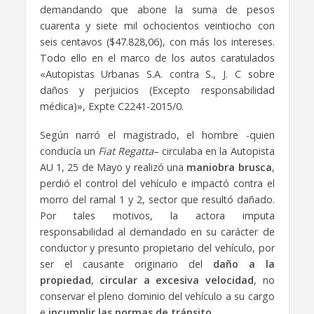
demandando que abone la suma de pesos
cuarenta y siete mil ochocientos veintiocho con
seis centavos ($47.828,06), con más los intereses.
Todo ello en el marco de los autos caratulados
«Autopistas Urbanas S.A. contra S., J. C sobre
daños y perjuicios (Excepto responsabilidad
médica)», Expte C2241-2015/0.
Según narró el magistrado, el hombre -quien
conducía un
Fiat Regatta
– circulaba en la Autopista
AU 1, 25 de Mayo y realizó una
maniobra brusca
,
perdió el control del vehículo e impactó contra el
morro del ramal 1 y 2, sector que resultó dañado.
Por tales motivos, la actora imputa
responsabilidad al demandado en su carácter de
conductor y presunto propietario del vehículo, por
ser el causante originario del
daño a la
propiedad
,
circular a excesiva velocidad
, no
conservar el pleno dominio del vehículo a su cargo
e
incumplir las normas de tránsito
.