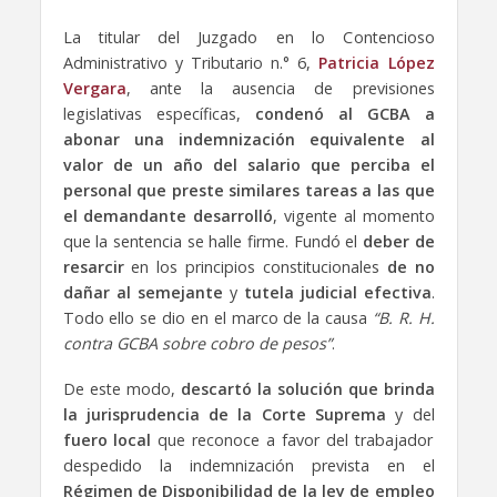
La titular del Juzgado en lo Contencioso
Administrativo y Tributario n.° 6,
Patricia López
Vergara
, ante la ausencia de previsiones
legislativas específicas,
c
ondenó
al GCBA a
abonar una indemnización
equivalente al
valor de un año del salario que perciba el
personal que preste similares tareas a las que
el demandante desarrolló
, vigente al momento
que la sentencia se halle firme. Fundó el
deber de
resarcir
en los principios constitucionales
de no
dañar al semejante
y
tutela judicial efectiva
.
Todo ello se dio en el marco de la causa
“B. R. H.
contra GCBA sobre cobro de pesos”
.
De este modo,
descartó la
solución que brinda
la jurisprudencia de la Corte Suprema
y del
fuero local
que reconoce a favor del trabajador
despedido la indemnización prevista en el
Régimen de Disponibilidad de la ley de empleo