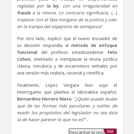
regladas por
la ley
, con una irregularidad en
fraude
a la misma. Lo contrario significaría,
(…)
tropezar con el fata morgana de la justicia y caer
en la trampa del espejismo de semejanza
”.
Por otro lado, explicó que el nuevo encuadre de
su decisión respondía al
método de enfoque
funcional
del profesor estadounidense
Felix
Cohen
, orientado a reemplazar la teoría jurídica
clásica, mecánica y de escamoteos verbales por
una versión más realista, racional y científica.
Finalmente, López Vergara hizo suyo el
interrogante que plantea el laboralista español,
Bernardino Herrero Nieto
:
“¿Quién puede dudar
que de las formas más peculiares y sutiles de
evadir los propósitos del legislador no sea ésta
la de hacer parecer lo que no es
?”.-
Descargue la resolución
PDF