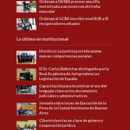
Ordenan a ObSBA proveer una silla
motorizada a un joven con distrofia
muscular
Ordenan al GCBA inscribir en el RUR a 35
recuperadores urbanos
Lo último en Institucional
Histórico: La justicia porteña asume
nuevas competencias penales
El Dr. Carlos Balbín fue distinguido por la
Real Academia de Jurisprudencia y
Legislación de España
Capacitación para Incentivar el uso del
lenguaje claro en los documentos
judiciales y administrativos
Jornada sobre la Ley de Ejecución de la
Pena de la Ciudad Autónoma de Buenos
Aires
Ciberviolencias en clave de género y
cooperación jurídica