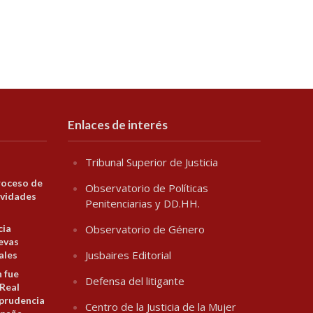
Enlaces de interés
Tribunal Superior de Justicia
roceso de
Observatorio de Políticas
ividades
Penitenciarias y DD.HH.
cia
Observatorio de Género
evas
Jusbaires Editorial
ales
n fue
Defensa del litigante
 Real
prudencia
Centro de la Justicia de la Mujer