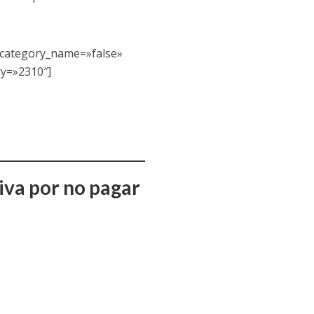
_category_name=»false»
ry=»2310″]
iva por no pagar