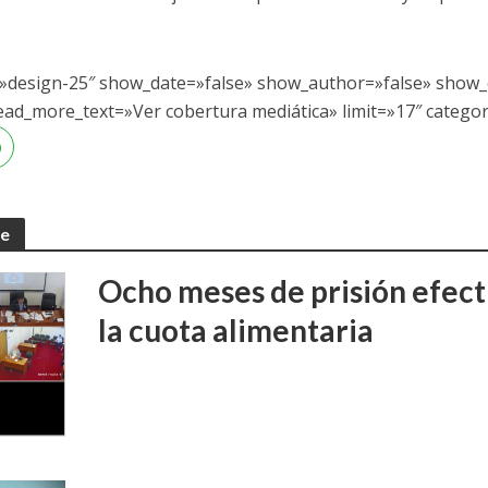
n=»design-25″ show_date=»false» show_author=»false» show
ead_more_text=»Ver cobertura mediática» limit=»17″ catego
te
Ocho meses de prisión efect
la cuota alimentaria