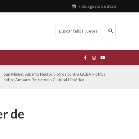
7 de agosto de 2026
San Miguel, Alberto Hector y otros contra GCBA y otros
De Mo
sobre Amparo-Patrimonio Cultural Histórico
sobr
er de