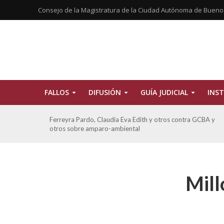
Consejo de la Magistratura de la Ciudad Autónoma de Bueno
FALLOS
DIFUSIÓN
GUÍA JUDICIAL
INST
CBA
Ferreyra Pardo, Claudia Eva Edith y otros contra GCBA y
otros sobre amparo-ambiental
Mill