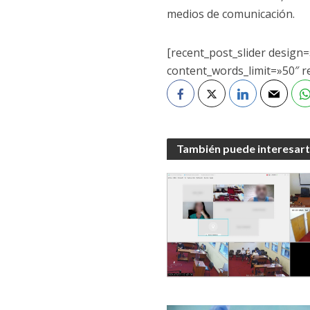
medios de comunicación.
[recent_post_slider desig
content_words_limit=»50″ r
También puede interesar