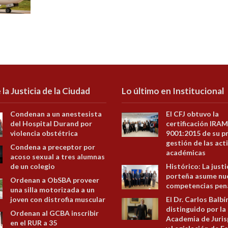
 la Justicia de la Ciudad
Lo último en Institucional
Condenan a un anestesista
El CFJ obtuvo la
del Hospital Durand por
certificación IRAM
violencia obstétrica
9001:2015 de su p
gestión de las act
Condena a preceptor por
académicas
acoso sexual a tres alumnas
de un colegio
Histórico: La justi
porteña asume nu
Ordenan a ObSBA proveer
competencias pen
una silla motorizada a un
joven con distrofia muscular
El Dr. Carlos Balbí
distinguido por la
Ordenan al GCBA inscribir
Academia de Juris
en el RUR a 35