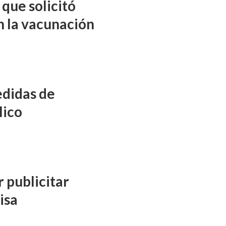
que solicitó
n la vacunación
didas de
lico
 publicitar
isa