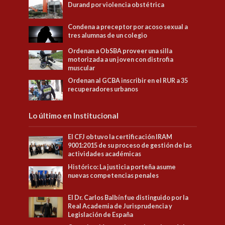
Durand por violencia obstétrica
Condena a preceptor por acoso sexual a
tres alumnas de un colegio
Ordenan a ObSBA proveer una silla
motorizada a un joven con distrofia
muscular
Ordenan al GCBA inscribir en el RUR a 35
recuperadores urbanos
Lo último en Institucional
El CFJ obtuvo la certificación IRAM
9001:2015 de su proceso de gestión de las
actividades académicas
Histórico: La justicia porteña asume
nuevas competencias penales
El Dr. Carlos Balbín fue distinguido por la
Real Academia de Jurisprudencia y
Legislación de España