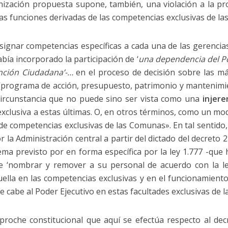
ización propuesta supone, también, una violación a la pr
 las funciones derivadas de las competencias exclusivas de l
signar competencias específicas a cada una de las gerencia
ía incorporado la participación de ‘
una
dependencia del Po
nción Ciudadana’-…
en el proceso de decisión sobre las m
[programa de acción, presupuesto, patrimonio y mantenimie
 circunstancia que no puede sino ser vista como una
injere
xclusiva a estas últimas. O, en otros términos, como un mod
 de competencias exclusivas de las Comunas». En tal sentido
 la Administración central a partir del dictado del decreto
ma previsto por en forma específica por la ley 1.777 -que 
 ‘nombrar y remover a su personal de acuerdo con la legi
uella en las competencias exclusivas y en el funcionamient
le cabe al Poder Ejecutivo en estas facultades exclusivas de 
proche constitucional que aquí se efectúa respecto al de