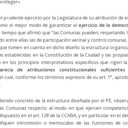
proteger».
l prudente ejercicio por la Legislatura de su atribución de 
omo el mejor modo de garantizar el
ejercicio de la democr
al tiempo que afirmó que “las Comunas pueden, respetando l
o entre ellas las de participación vecinal y control comunal,
 que tomen en cuenta en dicho diseño la estructura organizat
 establecidas en la Constitución de la Ciudad y las propia
en los principios interpretativos específicos que rigen la
arecía de atribuciones constitucionales suficiente
 cual, conforme los términos expresos de su art. 1°, aprobó
.
ntenido concreto de la estructura diseñada por el PE, obser
 las Comunas respecto al modo en que ejercen competenci
dispuesto en el art. 128 de la CCABA, y en particular en el d
ifiquen intromisión o menoscabo de las funciones de co