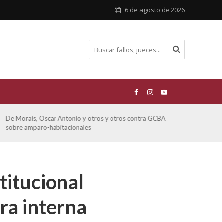
6 de agosto de 2026
otros y otros contra GCBA
Ferreyra Pardo, Claudia Eva Edith y
s
otros sobre amparo-ambiental
titucional
ra interna