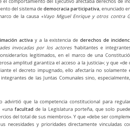
 el comportamiento del Ejecutivo afectaba derechos de inci
ento del sistema de
democracia participativa
, enunciado en
marco de la causa «
Vayo Miguel Enrique y otros contra
timación activa
y a la existencia de
derechos de incidenci
ades invocadas por los actores ‘
habitantes e integrante
 considerarlos legitimados, en el marco de una Constituci
rosa amplitud garantiza el acceso a la justicia»; y que «
ante el decreto impugnado, ello afectaría no solamente e
 integrantes de las Juntas Comunales sino, especialmente
o advirtió que la competencia constitucional para regular
s «una
facultad
de la Legislatura porteña, que solo puede
ercios del total de sus miembros». Y que «debe ser comple
us necesidades y prioridades directamente vinculadas con