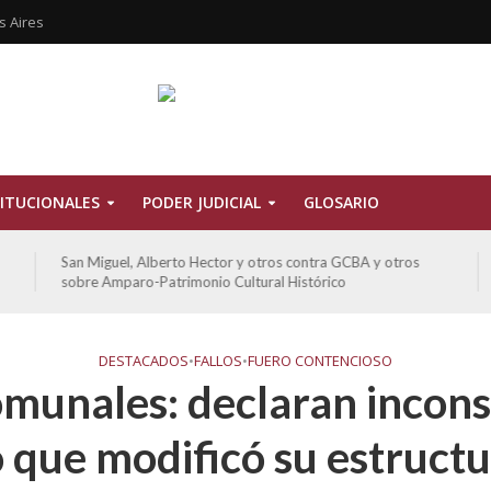
s Aires
ITUCIONALES
PODER JUDICIAL
GLOSARIO
Hector y otros contra GCBA y otros
De Morais, Oscar Antonio y 
nio Cultural Histórico
sobre amparo-habitacionale
DESTACADOS
•
FALLOS
•
FUERO CONTENCIOSO
munales: declaran incons
o que modificó su estructu