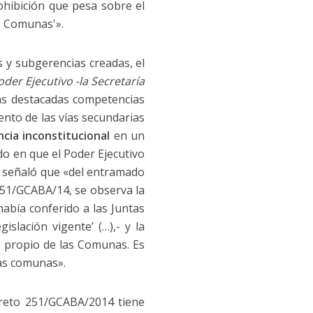
ohibición que pesa sobre el
as Comunas'».
s y subgerencias creadas, el
der Ejecutivo -la Secretaría
ás destacadas competencias
nto de las vías secundarias
ncia inconstitucional
en un
o en que el Poder Ejecutivo
, señaló que «del entramado
 251/GCABA/14, se observa la
había conferido a las Juntas
slación vigente’ (…),- y la
o propio de las Comunas. Es
las comunas».
creto 251/GCABA/2014 tiene