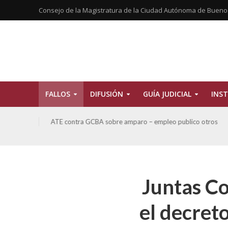
Consejo de la Magistratura de la Ciudad Autónoma de Bueno
FALLOS
DIFUSIÓN
GUÍA JUDICIAL
INST
CBA sobre amparo – empleo publico otros
San Miguel, Alberto 
sobre Amparo-Patrimo
Juntas Co
el decret