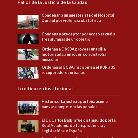
Fallos de la Justicia de la Ciudad
Condenan a un anestesista del Hospital
Durand por violencia obstétrica
Condena a preceptor por acoso sexual a
tres alumnas de un colegio
Ordenan a ObSBA proveer una silla
motorizada a un joven con distrofia
muscular
Ordenan al GCBA inscribir en el RUR a 35
recuperadores urbanos
Lo último en Institucional
Histórico: La justicia porteña asume
nuevas competencias penales
El Dr. Carlos Balbín fue distinguido por la
Real Academia de Jurisprudencia y
Legislación de España