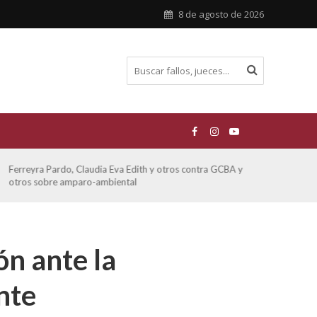
8 de agosto de 2026
Ferreyra Pardo, Claudia Eva Edith y otros contra GCBA y
ATE 
otros sobre amparo-ambiental
ón ante la
nte