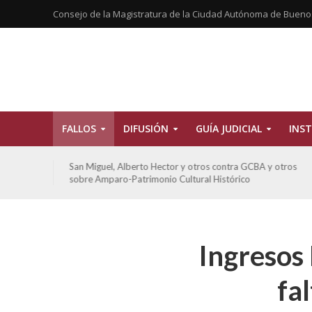
Consejo de la Magistratura de la Ciudad Autónoma de Bueno
FALLOS
DIFUSIÓN
GUÍA JUDICIAL
INST
tros
San Miguel, Alberto Hector y otros contra GCBA y otros
sobre Amparo-Patrimonio Cultural Histórico
Ingresos 
fa