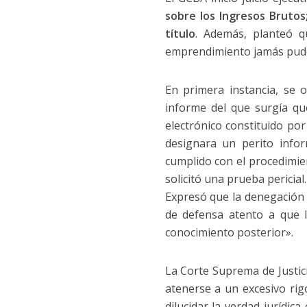
sobre los Ingresos Brutos
título
. Además, planteó 
emprendimiento jamás pudo 
En primera instancia, se 
informe del que surgía que
electrónico constituido por
designara un perito info
cumplido con el procedimie
solicitó una prueba pericial
Expresó que la denegación 
de defensa atento a que 
conocimiento posterior».
La Corte Suprema de Justici
atenerse a un excesivo rig
dilucidar la verdad jurídica