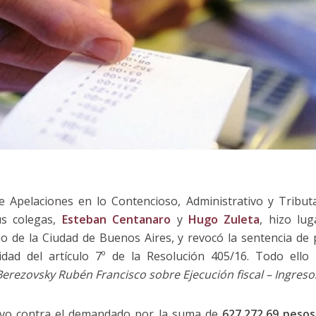
de Apelaciones en lo Contencioso, Administrativo y Tribut
us colegas,
Esteban Centanaro
y
Hugo Zuleta
, hizo lu
o de la Ciudad de Buenos Aires, y revocó la sentencia de p
alidad del artículo 7º de la Resolución 405/16. Todo ell
erezovsky Rubén Francisco sobre Ejecución fiscal – Ingreso
utivo contra el demandado por la suma de
627.272,69 pesos