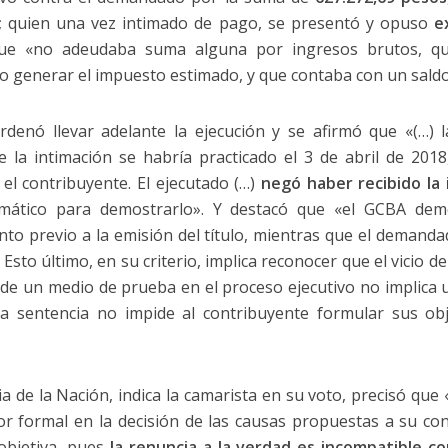
;
quien una vez intimado de pago, se presentó y opuso
e
que «no adeudaba suma alguna por ingresos brutos, qu
generar el impuesto estimado, y que contaba con un saldo
ordenó llevar adelante la ejecución y se afirmó que «(…)
 la intimación se habría practicado el 3 de abril de 2018, 
 el contribuyente. El ejecutado (…)
negó haber recibido la 
rmático para demostrarlo». Y destacó que «el GCBA d
nto previo a la emisión del título, mientras que el demanda
. Esto último, en su criterio, implica reconocer que el vicio 
de un medio de prueba en el proceso ejecutivo no implica 
la sentencia no impide al contribuyente formular sus ob
a de la Nación, indica la camarista en su voto, precisó que 
or formal en la decisión de las causas propuestas a su co
 objetiva, pues
la renuncia a la verdad es incompatible con