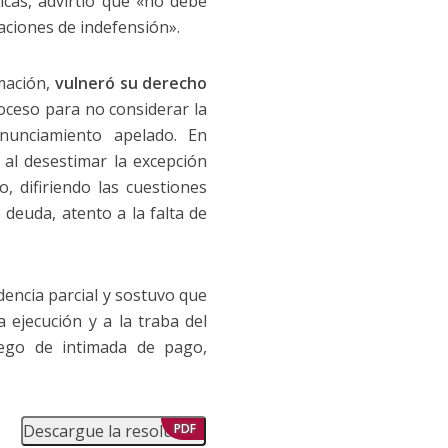
icas, advirtió que «no debe
uaciones de indefensión».
imación,
vulneró su derecho
roceso para no considerar la
onunciamiento apelado. En
 al desestimar la excepción
, difiriendo las cuestiones
 deuda, atento a la falta de
dencia parcial y sostuvo que
 ejecución y a la traba del
uego de intimada de pago,
Descargue la resolución
PDF