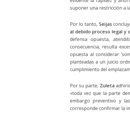
evidente la rapidez y ahor
suponer una restricción a la
Por lo tanto,
Seijas
concluyó
al debido proceso legal y 
defensa opuesta, atendib
consecuencia, resulta exce
opuesta al considerar ‘som
planteadas a un juicio ordi
cumplimiento del emplazami
Por su parte,
Zuleta
adhiri
«toda vez que la parte dem
embargo preventivo y las
corresponde confirmar la im