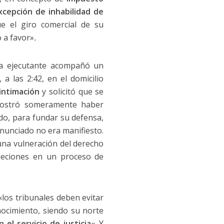
xcepción de inhabilidad de
e el giro comercial de su
 a favor»
.
 la ejecutante acompañó un
a las 2:42, en el domicilio
intimación
y solicitó que se
emostró someramente haber
do, para fundar su defensa,
denunciado no era manifiesto.
una vulneración del derecho
jeciones en un proceso de
«los tribunales deben evitar
nocimiento, siendo su norte
 el servicio de justicia
«. Y