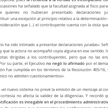
casiones ha señalado que la facultad asignada al fisco para
a quienes no hubieran presentado declaraciones jur
tituir una excepción al principio relativo a la determinación 
nsideración que (…) el contribuyente cuenta con la vista q
o ha sido intimado a presentar declaraciones juradas». Se
y que la actora no acompañó copia alguna en ese sentido. I
tas dirigidas a los contribuyentes, pero que no las enví
Por su parte, el Ejecutivo
no negó lo afirmado
por el deman
ón fue cumplida en los términos de la Resolución 405/16, y
ónico no admiten cuestionamientos».
«el nuevo sistema no prevé la emisión de un mensaje al cont
cortesía no afecta la validez de la diligencia». Y recordó 
tificación es innegable en el procedimiento administrati