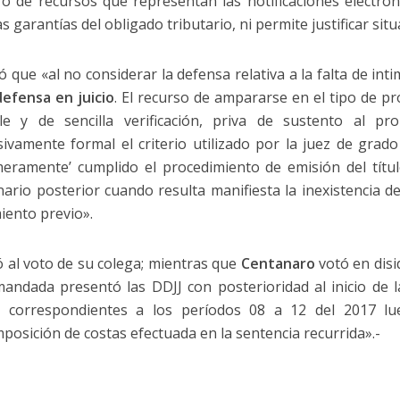
ro de recursos que representan las notificaciones electrón
s garantías del obligado tributario, ni permite justificar sit
 que «al no considerar la defensa relativa a la falta de int
defensa en juicio
. El recurso de ampararse en el tipo de p
le y de sencilla verificación, priva de sustento al pr
sivamente formal el criterio utilizado por la juez de grado
eramente’ cumplido el procedimiento de emisión del título
nario posterior cuando resulta manifiesta la inexistencia de
ento previo».
ó al voto de su colega; mientras que
Centanaro
votó en disi
andada presentó las DDJJ con posterioridad al inicio de la
 correspondientes a los períodos 08 a 12 del 2017 l
posición de costas efectuada en la sentencia recurrida».-