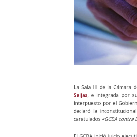
La Sala III de la Cámara 
Seijas
, e integrada por s
interpuesto por el Gobiern
declaró la inconstitucion
caratulados
«GCBA contra B
El GCBA inició juicio ejec