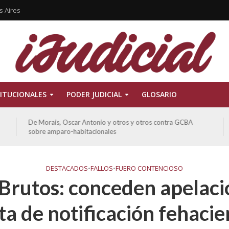
s Aires
ITUCIONALES
PODER JUDICIAL
GLOSARIO
De Morais, Oscar Antonio y otros y otros contra GCBA
sobre amparo-habitacionales
DESTACADOS
•
FALLOS
•
FUERO CONTENCIOSO
Brutos: conceden apelaci
lta de notificación fehacie