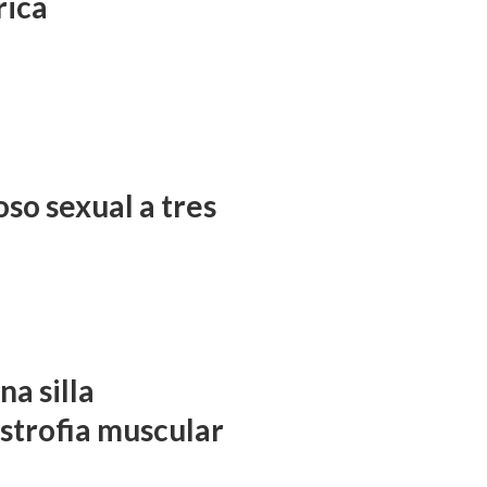
rica
so sexual a tres
a silla
istrofia muscular