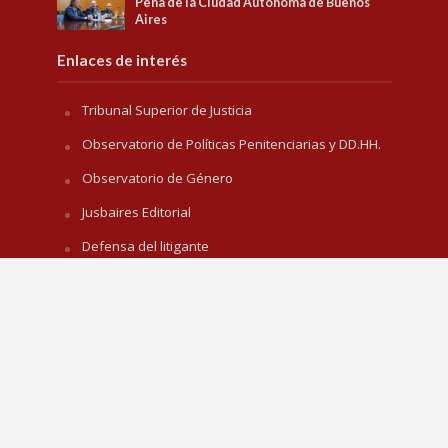
Pena de la Ciudad Autónoma de Buenos
Aires
Enlaces de interés
Tribunal Superior de Justicia
Observatorio de Políticas Penitenciarias y DD.HH.
Observatorio de Género
Jusbaires Editorial
Defensa del litigante
Centro de la Justicia de la Mujer
Centro de Formación Judicial
Juristeca
Todos los derechos reservados © 22013-2026. iJudicial
es la agencia de noticias del
Consejo de la
Magistratura de CABA
.