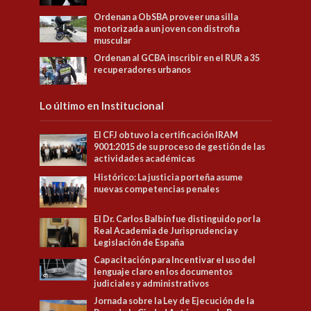
Ordenan a ObSBA proveer una silla
motorizada a un joven con distrofia
muscular
Ordenan al GCBA inscribir en el RUR a 35
recuperadores urbanos
Lo último en Institucional
El CFJ obtuvo la certificación IRAM
9001:2015 de su proceso de gestión de las
actividades académicas
Histórico: La justicia porteña asume
nuevas competencias penales
El Dr. Carlos Balbín fue distinguido por la
Real Academia de Jurisprudencia y
Legislación de España
Capacitación para Incentivar el uso del
lenguaje claro en los documentos
judiciales y administrativos
Jornada sobre la Ley de Ejecución de la