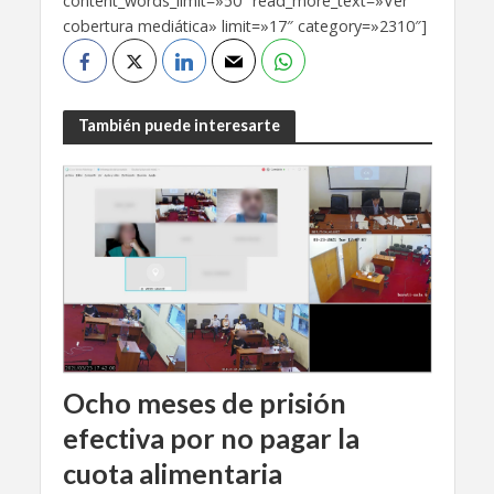
content_words_limit=»50″ read_more_text=»Ver
cobertura mediática» limit=»17″ category=»2310″]
También puede interesarte
Ocho meses de prisión
efectiva por no pagar la
cuota alimentaria