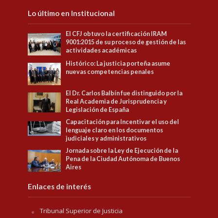
Lo último en Institucional
El CFJ obtuvo la certificación IRAM
9001:2015 de su proceso de gestión de las
actividades académicas
Histórico: La justicia porteña asume
nuevas competencias penales
El Dr. Carlos Balbín fue distinguido por la
Real Academia de Jurisprudencia y
Legislación de España
Capacitación para Incentivar el uso del
lenguaje claro en los documentos
judiciales y administrativos
Jornada sobre la Ley de Ejecución de la
Pena de la Ciudad Autónoma de Buenos
Aires
Enlaces de interés
Tribunal Superior de Justicia