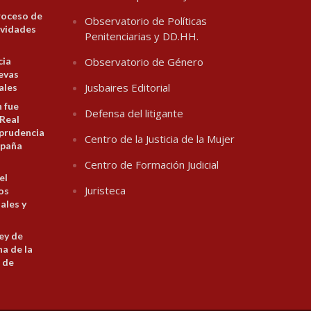
roceso de
Observatorio de Políticas
ividades
Penitenciarias y DD.HH.
cia
Observatorio de Género
evas
Jusbaires Editorial
ales
n fue
Defensa del litigante
 Real
prudencia
Centro de la Justicia de la Mujer
spaña
Centro de Formación Judicial
el
Juristeca
los
ales y
ey de
na de la
 de