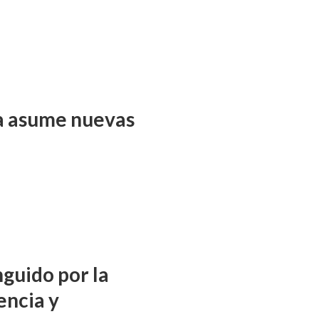
ña asume nuevas
nguido por la
encia y