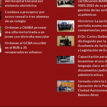
del Hospital Durand por
certificación IRAM
violencia obstétrica
9001:2015 de su p
gestión de las act
Condena a preceptor por
académicas
acoso sexual a tres alumnas
de un colegio
Histórico: La justi
porteña asume nu
Ordenan a ObSBA proveer
competencias pen
una silla motorizada a un
joven con distrofia muscular
El Dr. Carlos Balbí
distinguido por la
Ordenan al GCBA inscribir
Academia de Juris
en el RUR a 35
y Legislación de E
recuperadores urbanos
Capacitación para
Incentivar el uso d
lenguaje claro en 
documentos judici
administrativos
Jornada sobre la L
Ejecución de la Pe
Ciudad Autónoma
Buenos Aires