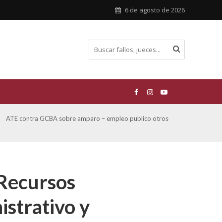
6 de agosto de 2026
ATE contra GCBA sobre amparo – empleo publico otros
San M
sobre
«Recursos
istrativo y