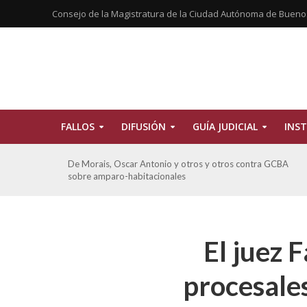
Consejo de la Magistratura de la Ciudad Autónoma de Bueno
FALLOS
DIFUSIÓN
GUÍA JUDICIAL
INST
tros
De Morais, Oscar Antonio y otros y otros contra GCBA
sobre amparo-habitacionales
El juez 
procesales