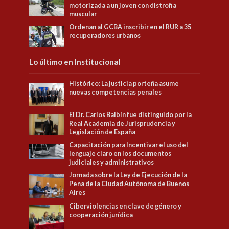
motorizada a un joven con distrofia
muscular
Ordenan al GCBA inscribir en el RUR a 35
recuperadores urbanos
Lo último en Institucional
Histórico: La justicia porteña asume
nuevas competencias penales
El Dr. Carlos Balbín fue distinguido por la
Real Academia de Jurisprudencia y
Legislación de España
Capacitación para Incentivar el uso del
lenguaje claro en los documentos
judiciales y administrativos
Jornada sobre la Ley de Ejecución de la
Pena de la Ciudad Autónoma de Buenos
Aires
Ciberviolencias en clave de género y
cooperación jurídica