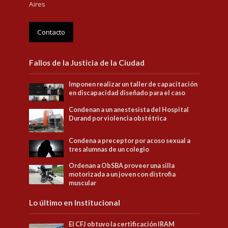
Aires
Contacto
Fallos de la Justicia de la Ciudad
Imponen realizar un taller de capacitación
en discapacidad diseñado para el caso
Condenan a un anestesista del Hospital
Durand por violencia obstétrica
Condena a preceptor por acoso sexual a
tres alumnas de un colegio
Ordenan a ObSBA proveer una silla
motorizada a un joven con distrofia
muscular
Lo último en Institucional
El CFJ obtuvo la certificación IRAM