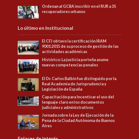
Ordenan al GCBA inscribir en el RUR a 35
recuperadores urbanos
Lo último en Institucional
El CFJ obtuvo la certificación IRAM
9001:2015 de su proceso de gestión de las
actividades académicas
Histórico: La justicia porteña asume
nuevas competencias penales
El Dr. Carlos Balbín fue distinguido por la
Real Academia de Jurisprudencia y
Legislación de España
Capacitación para Incentivar el uso del
lenguaje claro en los documentos
judiciales y administrativos
Jornada sobre la Ley de Ejecución de la
Pena de la Ciudad Autónoma de Buenos
Aires
Enlaces de interés