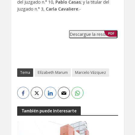
del Juzgado n.° 10,
Pablo Casas
; y la titular del
Juzgado n.° 3,
Carla Cavaliere
.-
Descargue la resolución
PDF
Tema
Elízabeth Marum
Marcelo Vázquez
También puede interesarte