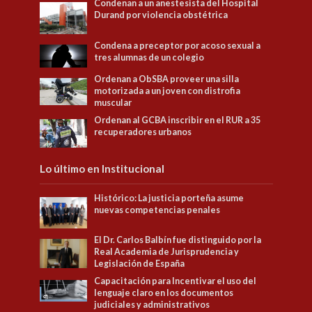
Condenan a un anestesista del Hospital
Durand por violencia obstétrica
Condena a preceptor por acoso sexual a
tres alumnas de un colegio
Ordenan a ObSBA proveer una silla
motorizada a un joven con distrofia
muscular
Ordenan al GCBA inscribir en el RUR a 35
recuperadores urbanos
Lo último en Institucional
Histórico: La justicia porteña asume
nuevas competencias penales
El Dr. Carlos Balbín fue distinguido por la
Real Academia de Jurisprudencia y
Legislación de España
Capacitación para Incentivar el uso del
lenguaje claro en los documentos
judiciales y administrativos