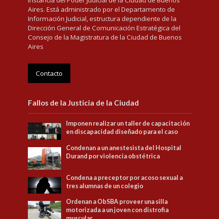
instancia del Poder Judicial de la Ciudad de Buenos
Aires. Está administrado por el Departamento de
Información Judicial, estructura dependiente de la
Dirección General de Comunicación Estratégica del
Consejo de la Magistratura de la Ciudad de Buenos
Aires
Contacto
Fallos de la Justicia de la Ciudad
Imponen realizar un taller de capacitación
en discapacidad diseñado para el caso
Condenan a un anestesista del Hospital
Durand por violencia obstétrica
Condena a preceptor por acoso sexual a
tres alumnas de un colegio
Ordenan a ObSBA proveer una silla
motorizada a un joven con distrofia
muscular