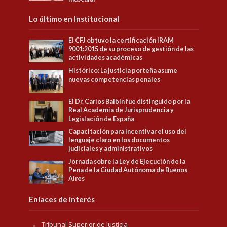
Lo último en Institucional
El CFJ obtuvo la certificación IRAM
9001:2015 de su proceso de gestión de las
actividades académicas
Histórico: La justicia porteña asume
nuevas competencias penales
El Dr. Carlos Balbín fue distinguido por la
Real Academia de Jurisprudencia y
Legislación de España
Capacitación para Incentivar el uso del
lenguaje claro en los documentos
judiciales y administrativos
Jornada sobre la Ley de Ejecución de la
Pena de la Ciudad Autónoma de Buenos
Aires
Enlaces de interés
Tribunal Superior de Justicia