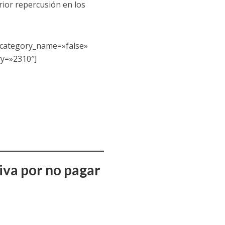
rior repercusión en los
_category_name=»false»
ry=»2310″]
iva por no pagar