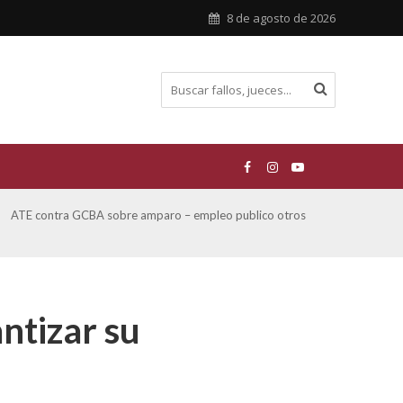
8 de agosto de 2026
ATE contra GCBA sobre amparo – empleo publico otros
San M
sobre
ntizar su