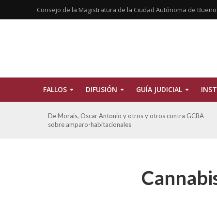
Consejo de la Magistratura de la Ciudad Autónoma de Bueno
FALLOS
DIFUSIÓN
GUÍA JUDICIAL
INST
tros
De Morais, Oscar Antonio y otros y otros contra GCBA
sobre amparo-habitacionales
Cannabis