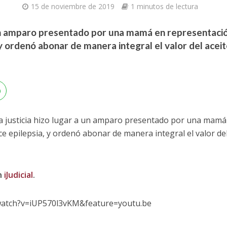
15 de noviembre de 2019
1 minutos de lectura
 un amparo presentado por una mamá en representación
y ordenó abonar de manera integral el valor del acei
 la justicia hizo lugar a un amparo presentado por una mamá
ce epilepsia, y ordenó abonar de manera integral el valor del
n
iJudicial
.
watch?v=iUP570l3vKM&feature=youtu.be