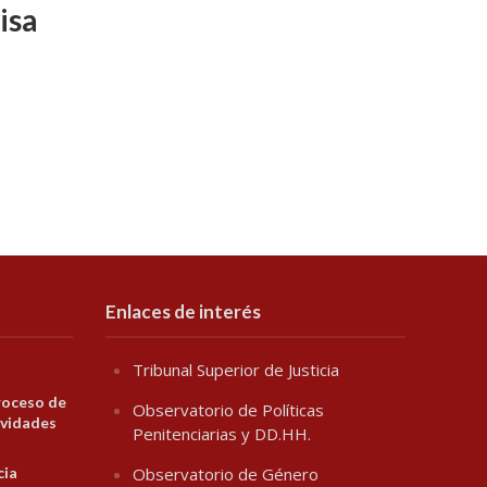
isa
Enlaces de interés
Tribunal Superior de Justicia
roceso de
Observatorio de Políticas
ividades
Penitenciarias y DD.HH.
cia
Observatorio de Género