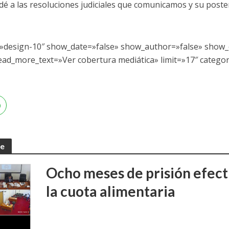
cedé a las resoluciones judiciales que comunicamos y su poste
n=»design-10″ show_date=»false» show_author=»false» show
ead_more_text=»Ver cobertura mediática» limit=»17″ catego
te
Ocho meses de prisión efect
la cuota alimentaria