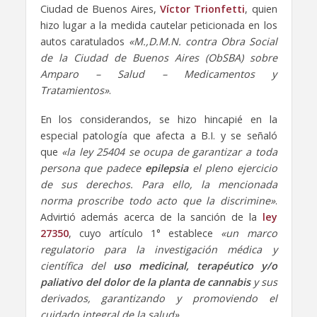
Ciudad de Buenos Aires,
Víctor Trionfetti
, quien
hizo lugar a la medida cautelar peticionada en los
autos caratulados
«M.,D.M.N. contra Obra Social
de la Ciudad de Buenos Aires (ObSBA) sobre
Amparo – Salud – Medicamentos y
Tratamientos»
.
En los considerandos, se hizo hincapié en la
especial patología que afecta a B.I. y se señaló
que
«la ley 25404 se ocupa de garantizar a toda
persona que padece
epilepsia
el pleno ejercicio
de sus derechos. Para ello, la mencionada
norma proscribe todo acto que la discrimine»
.
Advirtió además acerca de la sanción de la
ley
27350
, cuyo artículo 1° establece
«un marco
regulatorio para la investigación médica y
científica del
uso medicinal, terapéutico y/o
paliativo del dolor de la planta de cannabis
y sus
derivados, garantizando y promoviendo el
cuidado integral de la salud».