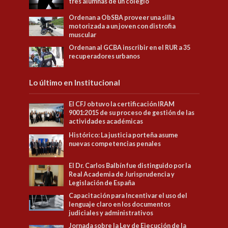
tres alumnas de un colegio
Ordenan a ObSBA proveer una silla
motorizada a un joven con distrofia
muscular
Ordenan al GCBA inscribir en el RUR a 35
recuperadores urbanos
Lo último en Institucional
El CFJ obtuvo la certificación IRAM
9001:2015 de su proceso de gestión de las
actividades académicas
Histórico: La justicia porteña asume
nuevas competencias penales
El Dr. Carlos Balbín fue distinguido por la
Real Academia de Jurisprudencia y
Legislación de España
Capacitación para Incentivar el uso del
lenguaje claro en los documentos
judiciales y administrativos
Jornada sobre la Ley de Ejecución de la