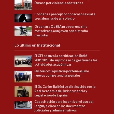
Durand por violencia obstétrica
Condena a preceptor por acoso sexual a
tres alumnas de un colegio
Ordenan a ObSBA proveer una silla
motorizada a un joven con distrofia
muscular
Lo último en Institucional
El CFJ obtuvo la certificación IRAM
9001:2015 de su proceso de gestión de las
actividades académicas
Histórico: La justicia porteña asume
nuevas competencias penales
El Dr. Carlos Balbín fue distinguido por la
Real Academia de Jurisprudencia y
Legislación de España
Capacitación para Incentivar el uso del
lenguaje claro en los documentos
judiciales y administrativos