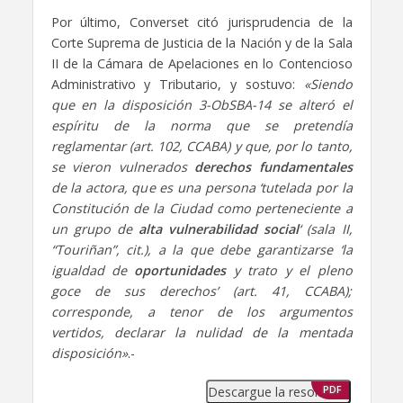
Por último, Converset citó jurisprudencia de la
Corte Suprema de Justicia de la Nación y de la Sala
II de la Cámara de Apelaciones en lo Contencioso
Administrativo y Tributario, y sostuvo:
«Siendo
que en la disposición 3-ObSBA-14 se alteró el
espíritu de la norma que se pretendía
reglamentar (art. 102, CCABA) y que, por lo tanto,
se vieron vulnerados
derechos fundamentales
de la actora, que es una persona ‘tutelada por la
Constitución de la Ciudad como perteneciente a
un grupo de
alta vulnerabilidad
social
‘ (sala II,
“Touriñan”, cit.), a la que debe garantizarse ‘la
igualdad de
oportunidades
y trato y el pleno
goce de sus derechos’ (art. 41, CCABA);
corresponde, a tenor de los argumentos
vertidos, declarar la nulidad de la mentada
disposición»
.-
Descargue la resolución
PDF