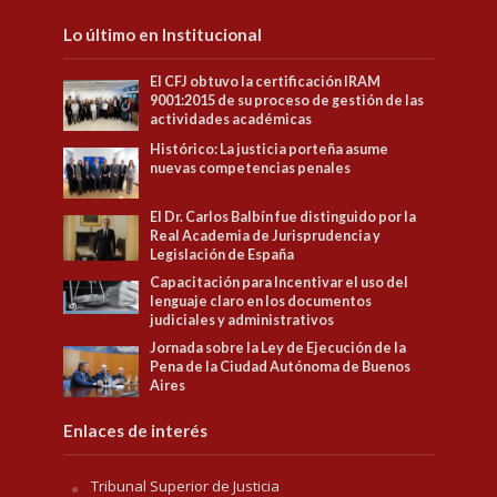
Lo último en Institucional
El CFJ obtuvo la certificación IRAM
9001:2015 de su proceso de gestión de las
actividades académicas
Histórico: La justicia porteña asume
nuevas competencias penales
El Dr. Carlos Balbín fue distinguido por la
Real Academia de Jurisprudencia y
Legislación de España
Capacitación para Incentivar el uso del
lenguaje claro en los documentos
judiciales y administrativos
Jornada sobre la Ley de Ejecución de la
Pena de la Ciudad Autónoma de Buenos
Aires
Enlaces de interés
Tribunal Superior de Justicia