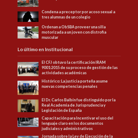
Condena a preceptor por acoso sexual a
tres alumnas de un colegio
Ordenan a ObSBA proveer una silla
motorizada a un joven con distrofia
muscular
Lo último en Institucional
El CFJ obtuvo la certificación IRAM
9001:2015 de su proceso de gestión de las
actividades académicas
Histórico: La justicia porteña asume
nuevas competencias penales
El Dr. Carlos Balbín fue distinguido por la
Real Academia de Jurisprudencia y
Legislación de España
Capacitación para Incentivar el uso del
lenguaje claro en los documentos
judiciales y administrativos
Jornada sobre la Ley de Ejecución de la