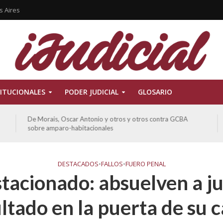
s Aires
ITUCIONALES
PODER JUDICIAL
GLOSARIO
De Morais, Oscar Antonio y otros y otros contra GCBA
sobre amparo-habitacionales
DESTACADOS
•
FALLOS
•
FUERO PENAL
tacionado: absuelven a j
ltado en la puerta de su c