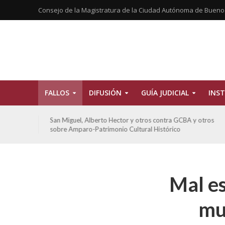
Consejo de la Magistratura de la Ciudad Autónoma de Bueno
FALLOS
DIFUSIÓN
GUÍA JUDICIAL
INST
tros
San Miguel, Alberto Hector y otros contra GCBA y otros
sobre Amparo-Patrimonio Cultural Histórico
Mal es
mu