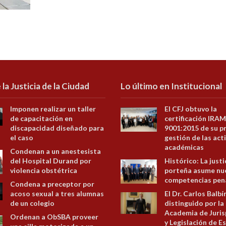
 la Justicia de la Ciudad
Lo último en Institucional
Imponen realizar un taller
El CFJ obtuvo la
de capacitación en
certificación IRAM
discapacidad diseñado para
9001:2015 de su p
el caso
gestión de las act
académicas
Condenan a un anestesista
del Hospital Durand por
Histórico: La justi
violencia obstétrica
porteña asume nu
competencias pen
Condena a preceptor por
acoso sexual a tres alumnas
El Dr. Carlos Balbí
de un colegio
distinguido por la
Academia de Juris
Ordenan a ObSBA proveer
y Legislación de E