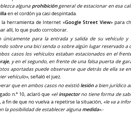
ablezca alguna
prohibición
general de estacionar en esa call
lla
en el cordón ya casi despintada.
la herramienta de Internet «
Google
Street View
» para c
ar allí, lo que pudo corroborar.
o únicamente para la entrada y salida de su vehículo y
do sobre una bici senda o sobre algún lugar reservado a 
bos casos los vehículos estaban estacionados en el frent
raje
, y en el segundo, en frente de una falsa puerta de gara
 fotos aportadas puede observarse que detrás de ella se en
ier vehículo»
, señaló el juez.
verar que en ambos casos no existió
lesión
a bien jurídico 
uzgado n.° 10, aclaró que
«el
inspector
no tiene forma de sab
 a fin de que no vuelva a repetirse la situación,
«le va a info
ean la posibilidad de establecer alguna
medida
«
.-