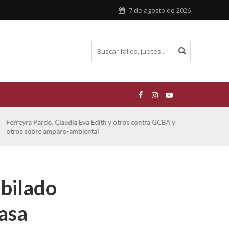
7 de agosto de 2026
Ferreyra Pardo, Claudia Eva Edith y otros contra GCBA y
ATE 
otros sobre amparo-ambiental
ubilado
asa