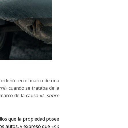
ordenó -en el marco de una
ril»
cuando se trataba de la
l marco de la causa «
L. sobre
ellos que la propiedad posee
os autos, y expresó que
«no