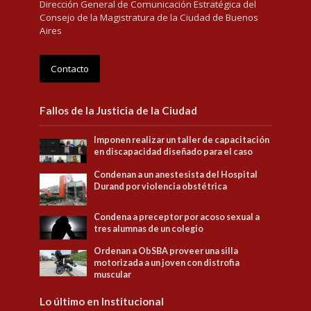
Dirección General de Comunicación Estratégica del
Consejo de la Magistratura de la Ciudad de Buenos
Aires
Contacto
Fallos de la Justicia de la Ciudad
Imponen realizar un taller de capacitación
en discapacidad diseñado para el caso
Condenan a un anestesista del Hospital
Durand por violencia obstétrica
Condena a preceptor por acoso sexual a
tres alumnas de un colegio
Ordenan a ObSBA proveer una silla
motorizada a un joven con distrofia
muscular
Lo último en Institucional