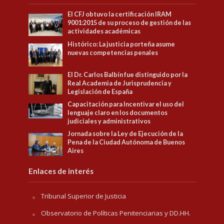
El CFJ obtuvo la certificación IRAM
9001:2015 de su proceso de gestión de las
actividades académicas
Histórico: La justicia porteña asume
nuevas competencias penales
El Dr. Carlos Balbín fue distinguido por la
Real Academia de Jurisprudencia y
Legislación de España
Capacitación para Incentivar el uso del
lenguaje claro en los documentos
judiciales y administrativos
Jornada sobre la Ley de Ejecución de la
Pena de la Ciudad Autónoma de Buenos
Aires
Enlaces de interés
Tribunal Superior de Justicia
Observatorio de Políticas Penitenciarias y DD.HH.