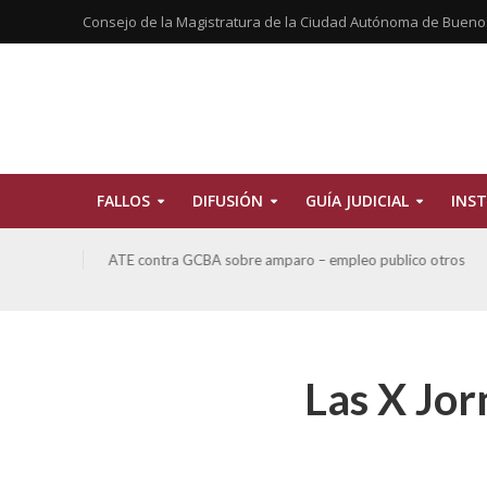
Consejo de la Magistratura de la Ciudad Autónoma de Bueno
FALLOS
DIFUSIÓN
GUÍA JUDICIAL
INST
tros
San Miguel, Alberto Hector y otros contra GCBA y otros
sobre Amparo-Patrimonio Cultural Histórico
Las X Jor