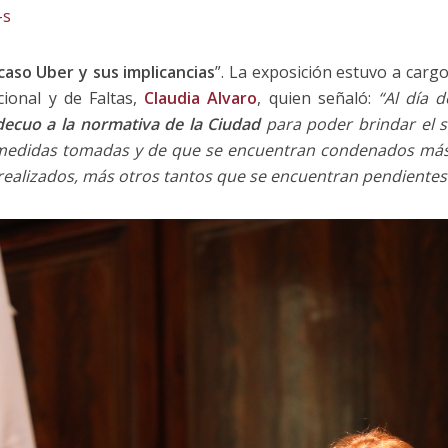
-s
 caso Uber y sus implicancias
”. La exposición estuvo a cargo 
cional y de Faltas,
Claudia Alvaro
, quien señaló:
“Al día 
ecuo a la normativa de la Ciudad
para poder brindar el s
 medidas tomadas y de que se encuentran condenados más 
 realizados, más otros tantos que se encuentran pendientes 