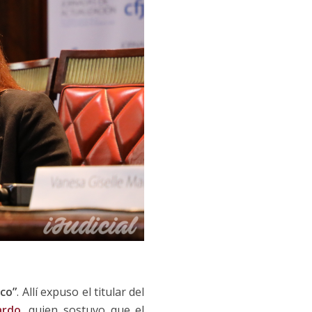
ico”
. Allí expuso el titular del
ardo
, quien sostuvo que el