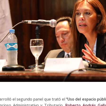
sarrolló el segundo panel que trató el
“Uso del espacio públ
ncioso Administrativo y Tributario,
Roberto Andrés Gall