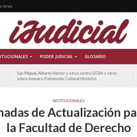
s Aires
ITUCIONALES
PODER JUDICIAL
GLOSARIO
De Morais, Oscar Antonio y otros y otros contra GCBA
sobre amparo-habitacionales
INSTITUCIONALES
nadas de Actualización p
la Facultad de Derecho