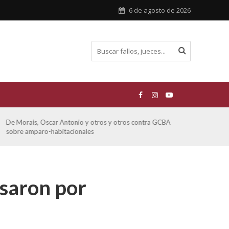
6 de agosto de 2026
Ferreyra Pardo, Claudia Eva Edith y otros contra GCBA y
ATE 
otros sobre amparo-ambiental
asaron por