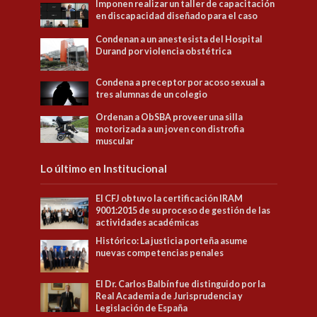
Imponen realizar un taller de capacitación
en discapacidad diseñado para el caso
Condenan a un anestesista del Hospital
Durand por violencia obstétrica
Condena a preceptor por acoso sexual a
tres alumnas de un colegio
Ordenan a ObSBA proveer una silla
motorizada a un joven con distrofia
muscular
Lo último en Institucional
El CFJ obtuvo la certificación IRAM
9001:2015 de su proceso de gestión de las
actividades académicas
Histórico: La justicia porteña asume
nuevas competencias penales
El Dr. Carlos Balbín fue distinguido por la
Real Academia de Jurisprudencia y
Legislación de España