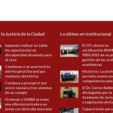
 la Justicia de la Ciudad
Lo último en Institucional
Imponen realizar un taller
El CFJ obtuvo la
de capacitación en
certificación IRAM
discapacidad diseñado para
9001:2015 de su p
el caso
gestión de las act
académicas
Condenan a un anestesista
del Hospital Durand por
Histórico: La justi
violencia obstétrica
porteña asume nu
competencias pen
Condena a preceptor por
acoso sexual a tres alumnas
El Dr. Carlos Balbí
de un colegio
distinguido por la
Academia de Juris
Ordenan a ObSBA proveer
y Legislación de E
una silla motorizada a un
joven con distrofia muscular
Capacitación para