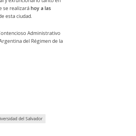
al y exfuncionario tanto en
e se realizará
hoy a las
de esta ciudad.
 Contencioso Administrativo
a Argentina del Régimen de la
iversidad del Salvador