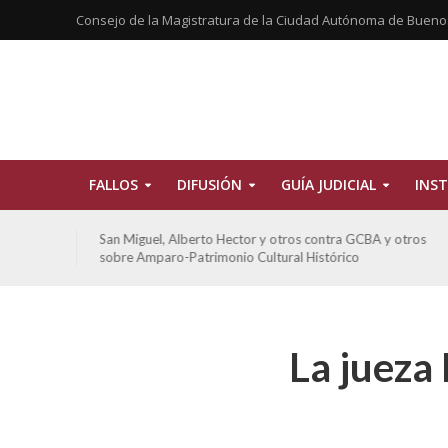
Consejo de la Magistratura de la Ciudad Autónoma de Bueno
FALLOS
DIFUSIÓN
GUÍA JUDICIAL
INST
tros
San Miguel, Alberto Hector y otros contra GCBA y otros
sobre Amparo-Patrimonio Cultural Histórico
La jueza 