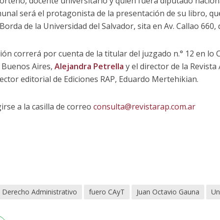
porteño, docente universitario y quien fuera diputado nacion
unal será el protagonista de la presentación de su libro, qu
orda de la Universidad del Salvador, sita en Av. Callao 660, 
ión correrá por cuenta de la titular del juzgado n.° 12 en lo
e Buenos Aires,
Alejandra Petrella
y el director de la Revist
rector editorial de Ediciones RAP, Eduardo Mertehikian.
irse a la casilla de correo
consulta@revistarap.com.ar
Derecho Administrativo
fuero CAyT
Juan Octavio Gauna
Un