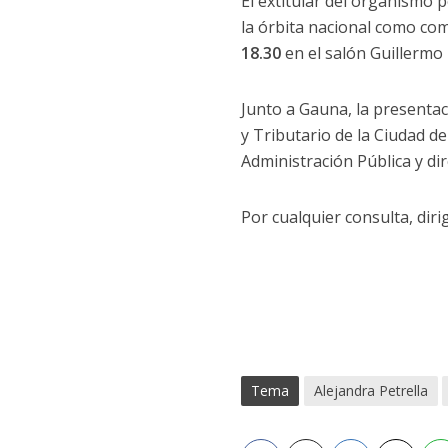
El extitular del organismo 
la órbita nacional como com
18.30
en el salón Guillermo B
Junto a Gauna, la presentac
y Tributario de la Ciudad d
Administración Pública y di
Por cualquier consulta, dirig
Tema
Alejandra Petrella