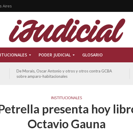
s Aires
ITUCIONALES
PODER JUDICIAL
GLOSARIO
De Morais, Oscar Antonio y otros y otros contra GCBA
sobre amparo-habitacionales
INSTITUCIONALES
Petrella presenta hoy lib
Octavio Gauna