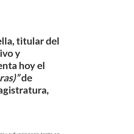
la, titular del
ivo y
enta hoy el
ras)”
de
agistratura,