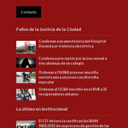
Contacto
Fallos de la Justicia de la Ciudad
Condenan a un anestesista del Hospital
Durand por violencia obstétrica
Condena a preceptor por acoso sexual a
tres alumnas de un colegio
Ordenan a ObSBA proveer una silla
motorizada a un joven con distrofia
muscular
Ordenan al GCBA inscribir en el RUR a 35
recuperadores urbanos
Lo último en Institucional
El CFJ obtuvo la certificación IRAM
9001:2015 de su proceso de gestión de las