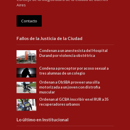
Aires
Contacto
Fallos de la Justicia de la Ciudad
Condenan a un anestesista del Hospital
Durand por violencia obstétrica
Condena a preceptor por acoso sexual a
tres alumnas de un colegio
Ordenan a ObSBA proveer una silla
motorizada a un joven con distrofia
muscular
Ordenan al GCBA inscribir en el RUR a 35
recuperadores urbanos
Lo último en Institucional