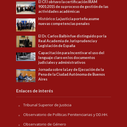
El CFJ obtuvo la certificación IRAM
9001:2015 de su proceso de gestión de las
actividades académicas
Histórico: La justicia porteña asume
nuevas competencias penales
El Dr. Carlos Balbín fue distinguido por la
Real Academia de Jurisprudencia y
Legislación de España
Capacitación para Incentivar el uso del
lenguaje claro en los documentos
judiciales y administrativos
Jornada sobre la Ley de Ejecución de la
Pena de la Ciudad Autónoma de Buenos
Aires
Enlaces de interés
Tribunal Superior de Justicia
Observatorio de Políticas Penitenciarias y DD.HH.
Observatorio de Género