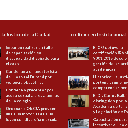
 la Justicia de la Ciudad
Lo último en Institucional
Imponen realizar un taller
El CFJ obtuvo la
de capacitación en
certificación IRAM
discapacidad diseñado para
9001:2015 de su p
el caso
gestión de las act
académicas
Condenan a un anestesista
del Hospital Durand por
Histórico: La justi
violencia obstétrica
porteña asume nu
competencias pen
Condena a preceptor por
acoso sexual a tres alumnas
El Dr. Carlos Balbí
de un colegio
distinguido por la
Academia de Juris
Ordenan a ObSBA proveer
y Legislación de E
una silla motorizada a un
joven con distrofia muscular
Capacitación para
Incentivar el uso d