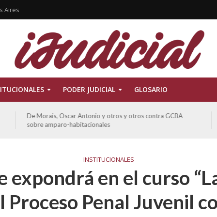
s Aires
ITUCIONALES
PODER JUDICIAL
GLOSARIO
De Morais, Oscar Antonio y otros y otros contra GCBA
sobre amparo-habitacionales
INSTITUCIONALES
e expondrá en el curso “L
l Proceso Penal Juvenil 