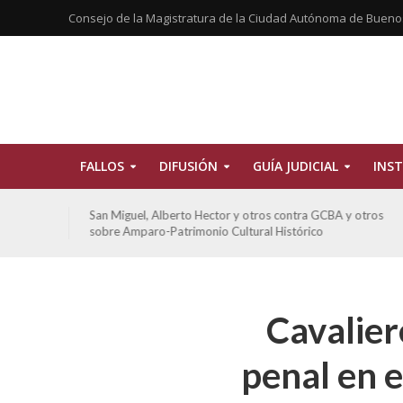
Consejo de la Magistratura de la Ciudad Autónoma de Bueno
FALLOS
DIFUSIÓN
GUÍA JUDICIAL
INST
tros
San Miguel, Alberto Hector y otros contra GCBA y otros
sobre Amparo-Patrimonio Cultural Histórico
Cavalier
penal en e