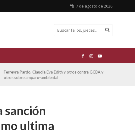
7 de agosto de 2026
Ferreyra Pardo, Claudia Eva Edith y otros contra GCBA y
ATE 
otros sobre amparo-ambiental
a sanción
como ultima