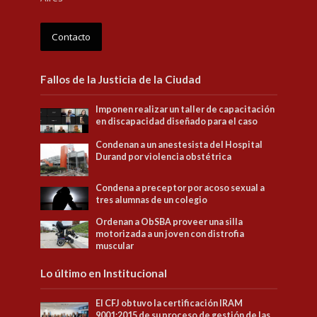
Contacto
Fallos de la Justicia de la Ciudad
Imponen realizar un taller de capacitación
en discapacidad diseñado para el caso
Condenan a un anestesista del Hospital
Durand por violencia obstétrica
Condena a preceptor por acoso sexual a
tres alumnas de un colegio
Ordenan a ObSBA proveer una silla
motorizada a un joven con distrofia
muscular
Lo último en Institucional
El CFJ obtuvo la certificación IRAM
9001:2015 de su proceso de gestión de las