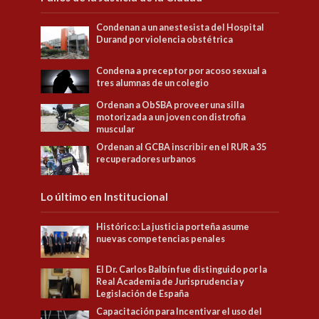
Condenan a un anestesista del Hospital
Durand por violencia obstétrica
Condena a preceptor por acoso sexual a
tres alumnas de un colegio
Ordenan a ObSBA proveer una silla
motorizada a un joven con distrofia
muscular
Ordenan al GCBA inscribir en el RUR a 35
recuperadores urbanos
Lo último en Institucional
Histórico: La justicia porteña asume
nuevas competencias penales
El Dr. Carlos Balbín fue distinguido por la
Real Academia de Jurisprudencia y
Legislación de España
Capacitación para Incentivar el uso del