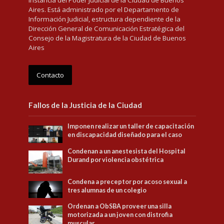
instancia del Poder Judicial de la Ciudad de Buenos
Aires. Está administrado por el Departamento de
Información Judicial, estructura dependiente de la
Dirección General de Comunicación Estratégica del
Consejo de la Magistratura de la Ciudad de Buenos
Aires
Contacto
Fallos de la Justicia de la Ciudad
Imponen realizar un taller de capacitación
en discapacidad diseñado para el caso
Condenan a un anestesista del Hospital
Durand por violencia obstétrica
Condena a preceptor por acoso sexual a
tres alumnas de un colegio
Ordenan a ObSBA proveer una silla
motorizada a un joven con distrofia
muscular