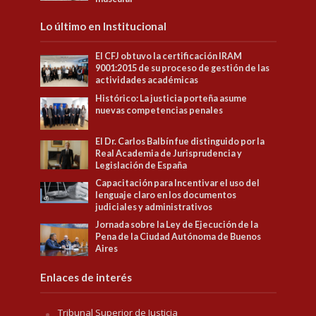
Lo último en Institucional
El CFJ obtuvo la certificación IRAM
9001:2015 de su proceso de gestión de las
actividades académicas
Histórico: La justicia porteña asume
nuevas competencias penales
El Dr. Carlos Balbín fue distinguido por la
Real Academia de Jurisprudencia y
Legislación de España
Capacitación para Incentivar el uso del
lenguaje claro en los documentos
judiciales y administrativos
Jornada sobre la Ley de Ejecución de la
Pena de la Ciudad Autónoma de Buenos
Aires
Enlaces de interés
Tribunal Superior de Justicia