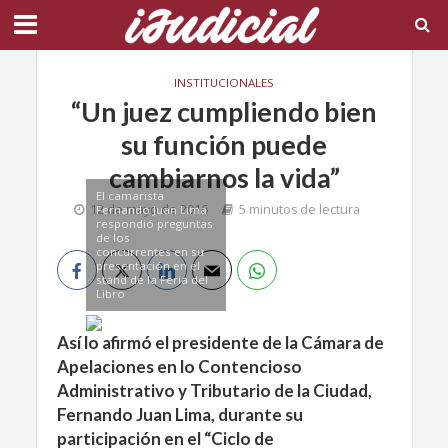
INSTITUCIONALES
“Un juez cumpliendo bien
su función puede
cambiarnos la vida”
El camarista
12 de mayo de 2016
5 minutos de lectura
Fernando Juan Lima
respondió preguntas
de los
concurrentes en su
presentación en el
stand de la Feria del
Libro
Así lo afirmó el presidente de la Cámara de
Apelaciones en lo Contencioso
Administrativo y Tributario de la Ciudad,
Fernando Juan Lima, durante su
participación en el “Ciclo de