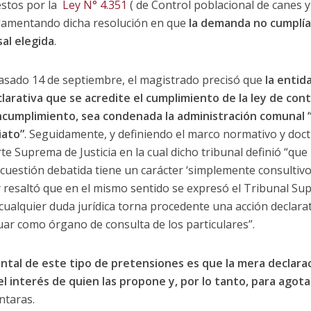
estos por la
Ley N° 4.351
( de Control poblacional de canes y
ndamentando dicha resolución en que
la demanda no cumplía 
sal elegida
.
pasado 14 de septiembre, el magistrado precisó que
la entid
rativa que se acredite el cumplimiento de la ley de cont
 incumplimiento, sea condenada la administración comunal 
iato”
. Seguidamente, y definiendo el marco normativo y doctr
orte Suprema de Justicia en la cual dicho tribunal definió “q
a cuestión debatida tiene un carácter ‘simplemente consultiv
 resaltó que en el mismo sentido se expresó el Tribunal Super
cualquier duda jurídica torna procedente una acción declarat
uar como órgano de consulta de los particulares”.
ntal de este tipo de pretensiones es que la mera declara
el interés de quien las propone y, por lo tanto, para agota
ntaras.