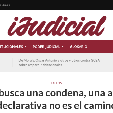
s Aires
ITUCIONALES
PODER JUDICIAL
GLOSARIO
De Morais, Oscar Antonio y otros y otros contra GCBA
sobre amparo-habitacionales
FALLOS
 busca una condena, una 
declarativa no es el camin