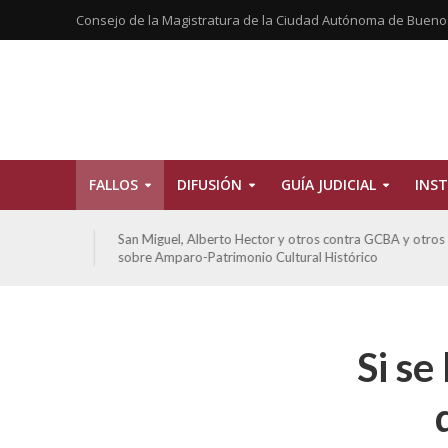
Consejo de la Magistratura de la Ciudad Autónoma de Bueno
FALLOS
DIFUSIÓN
GUÍA JUDICIAL
INST
tros
San Miguel, Alberto Hector y otros contra GCBA y otros
sobre Amparo-Patrimonio Cultural Histórico
Si se