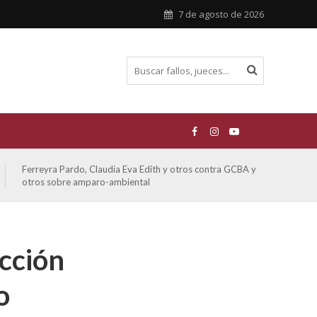
7 de agosto de 2026
Ferreyra Pardo, Claudia Eva Edith y otros contra GCBA y
ATE 
otros sobre amparo-ambiental
acción
o