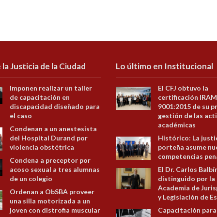
 la Justicia de la Ciudad
Lo último en Institucional
Imponen realizar un taller
El CFJ obtuvo la
de capacitación en
certificación IRAM
discapacidad diseñado para
9001:2015 de su p
el caso
gestión de las act
académicas
Condenan a un anestesista
del Hospital Durand por
Histórico: La justi
violencia obstétrica
porteña asume nu
competencias pen
Condena a preceptor por
acoso sexual a tres alumnas
El Dr. Carlos Balbí
de un colegio
distinguido por la
Academia de Juris
Ordenan a ObSBA proveer
y Legislación de E
una silla motorizada a un
joven con distrofia muscular
Capacitación para