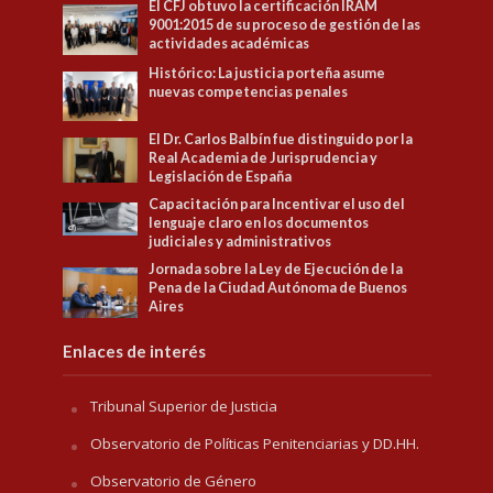
El CFJ obtuvo la certificación IRAM
9001:2015 de su proceso de gestión de las
actividades académicas
Histórico: La justicia porteña asume
nuevas competencias penales
El Dr. Carlos Balbín fue distinguido por la
Real Academia de Jurisprudencia y
Legislación de España
Capacitación para Incentivar el uso del
lenguaje claro en los documentos
judiciales y administrativos
Jornada sobre la Ley de Ejecución de la
Pena de la Ciudad Autónoma de Buenos
Aires
Enlaces de interés
Tribunal Superior de Justicia
Observatorio de Políticas Penitenciarias y DD.HH.
Observatorio de Género