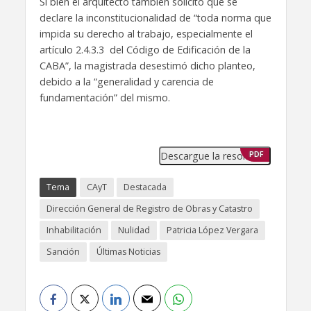
Si bien el arquitecto también solicitó que se
declare la inconstitucionalidad de “toda norma que
impida su derecho al trabajo, especialmente el
artículo 2.4.3.3 del Código de Edificación de la
CABA”, la magistrada desestimó dicho planteo,
debido a la “generalidad y carencia de
fundamentación” del mismo.
Descargue la resolución
PDF
Tema
CAyT
Destacada
Dirección General de Registro de Obras y Catastro
Inhabilitación
Nulidad
Patricia López Vergara
Sanción
Últimas Noticias