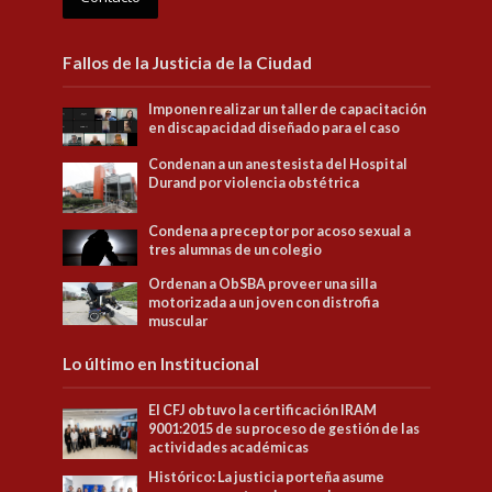
Fallos de la Justicia de la Ciudad
Imponen realizar un taller de capacitación
en discapacidad diseñado para el caso
Condenan a un anestesista del Hospital
Durand por violencia obstétrica
Condena a preceptor por acoso sexual a
tres alumnas de un colegio
Ordenan a ObSBA proveer una silla
motorizada a un joven con distrofia
muscular
Lo último en Institucional
El CFJ obtuvo la certificación IRAM
9001:2015 de su proceso de gestión de las
actividades académicas
Histórico: La justicia porteña asume