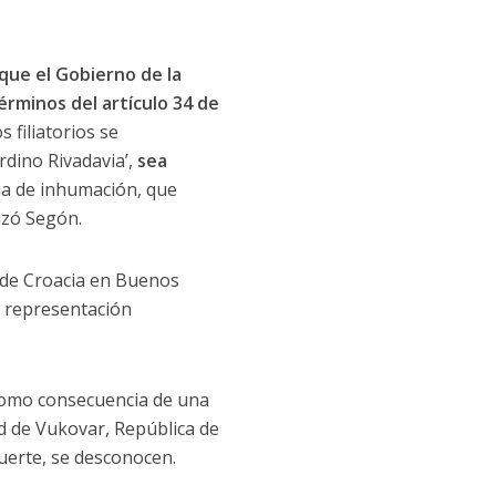
que el Gobierno de la
érminos del artículo 34 de
 filiatorios se
dino Rivadavia’,
sea
cia de inhumación, que
lizó Segón.
a de Croacia en Buenos
a representación
, como consecuencia de una
d de Vukovar, República de
muerte, se desconocen.