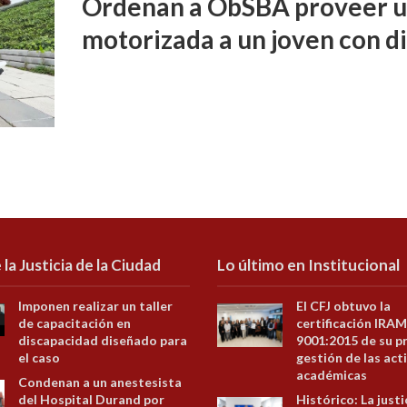
Ordenan a ObSBA proveer un
motorizada a un joven con d
 la Justicia de la Ciudad
Lo último en Institucional
Imponen realizar un taller
El CFJ obtuvo la
de capacitación en
certificación IRAM
discapacidad diseñado para
9001:2015 de su p
el caso
gestión de las act
académicas
Condenan a un anestesista
del Hospital Durand por
Histórico: La justi