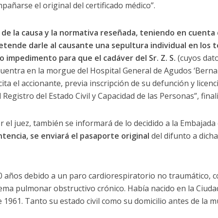
pañarse el original del certificado médico”.
 de la causa y la normativa reseñada, teniendo en cuenta 
tende darle al causante una sepultura individual en los t
o impedimento para que el cadáver del Sr. Z. S.
(cuyos datos
uentra en la morgue del Hospital General de Agudos ‘Bernar
cita el accionante, previa inscripción de su defunción y licen
 Registro del Estado Civil y Capacidad de las Personas”, fina
r el juez, también se informará de lo decidido a la Embajad
ntencia, se enviará el pasaporte original
del difunto a dich
os 50 años debido a un paro cardiorespiratorio no traumático
ma pulmonar obstructivo crónico. Había nacido en la Ciuda
e 1961. Tanto su estado civil como su domicilio antes de la 