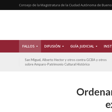
Consejo de la Magistratura de la Ciudad Autónoma de Bueno
FALLOS
DIFUSIÓN
GUÍA JUDICIAL
INST
tros
San Miguel, Alberto Hector y otros contra GCBA y otros
sobre Amparo-Patrimonio Cultural Histórico
Ordenan
e