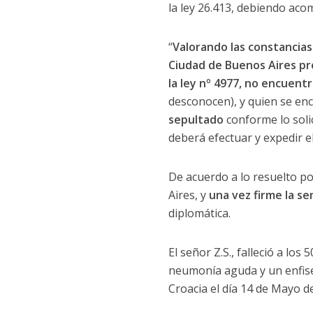
la ley 26.413, debiendo acom
“
Valorando las constancias
Ciudad de Buenos Aires pre
la ley nº 4977, no encuentr
desconocen), y quien se enc
sepultado
conforme lo soli
deberá efectuar y expedir el
De acuerdo a lo resuelto po
Aires, y
una vez firme la se
diplomática.
El señor Z.S., falleció a l
neumonía aguda y un enfise
Croacia el día 14 de Mayo d