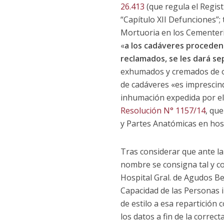
26.413
(que regula el Registr
“Capítulo XII Defunciones”;
Mortuoria en los Cementerio
«
a los cadáveres procedent
reclamados, se les dará sep
exhumados y cremados de ofi
de cadáveres «es imprescind
inhumación expedida por el 
Resolución N° 1157/14
, qu
y Partes Anatómicas en hos
Tras considerar que ante l
nombre se consigna tal y co
Hospital Gral. de Agudos Ber
Capacidad de las Personas i
de estilo a esa repartición
los datos a fin de la correc