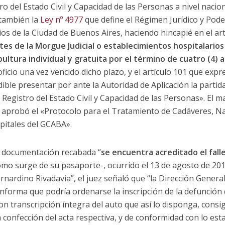
o del Estado Civil y Capacidad de las Personas a nivel naciona
 también la
Ley nº 4977
que define el Régimen Jurídico y Pode
s de la Ciudad de Buenos Aires, haciendo hincapié en el art
es de la Morgue Judicial o establecimientos hospitalario
ultura individual y gratuita por el término de cuatro (4) 
cio una vez vencido dicho plazo, y el artículo 101 que exp
ible presentar por ante la Autoridad de Aplicación la partida
Registro del Estado Civil y Capacidad de las Personas». El m
e aprobó el «Protocolo para el Tratamiento de Cadáveres, 
pitales del GCABA».
a documentación recabada “
se encuentra acreditado el fall
mo surge de su pasaporte-, ocurrido el 13 de agosto de 2011, 
nardino Rivadavia”, el juez señaló que “la Dirección General 
nforma que podría ordenarse la inscripción de la defunción d
 con transcripción íntegra del auto que así lo disponga, con
ta confección del acta respectiva, y de conformidad con lo esta