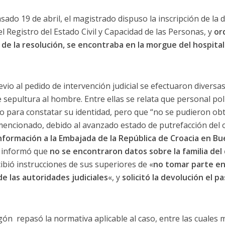
asado 19 de abril, el magistrado dispuso la inscripción de la 
l Registro del Estado Civil y Capacidad de las Personas, y
or
 de la resolución, se encontraba en la morgue del hospital
revio al pedido de intervención judicial se efectuaron diversas
e sepultura al hombre. Entre ellas se relata que personal pol
cido para constatar su identidad, pero que “no se pudieron o
mencionado, debido al avanzado estado de putrefacción del 
información a la Embajada de la República de Croacia en Bu
a informó que
no se encontraron datos sobre la familia del
bió instrucciones de sus superiores de «
no tomar parte en
e las autoridades judiciales
«, y
solicitó la devolución el p
egón repasó la normativa aplicable al caso, entre las cuales