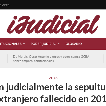
s Aires
ITUCIONALES
PODER JUDICIAL
GLOSARIO
De Morais, Oscar Antonio y otros y otros contra GCBA
sobre amparo-habitacionales
FALLOS
 judicialmente la sepultu
xtranjero fallecido en 20