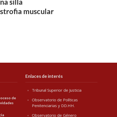
a silla
istrofia muscular
Enlaces de interés
Tribunal Superior de Justicia
roceso de
Observatorio de Políticas
ividades
Penitenciarias y DD.HH.
cia
Observatorio de Género