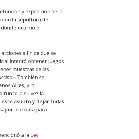
defunción y expedición de la
denó la sepultura del
 donde ocurrió el
 acciones a fin de que se
icial intentó obtener juegos
btener muestras de las
occiso». También se
enos Aires
, y la
 difunto
; a su vez la
 este asunto y dejar todas
asaporte
croata para
 mencionó a la
Ley