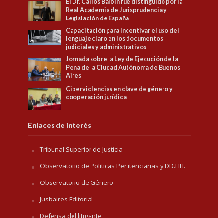
El Dr. Carlos Balbín fue distinguido por la
Real Academia de Jurisprudencia y
Legislación de España
Capacitación para Incentivar el uso del
lenguaje claro en los documentos
judiciales y administrativos
Jornada sobre la Ley de Ejecución de la
Pena de la Ciudad Autónoma de Buenos
Aires
Ciberviolencias en clave de género y
cooperación jurídica
Enlaces de interés
Tribunal Superior de Justicia
Observatorio de Políticas Penitenciarias y DD.HH.
Observatorio de Género
Jusbaires Editorial
Defensa del litigante