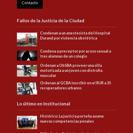
Contacto
Fallos de la Justicia de la Ciudad
Condenan a un anestesista del Hospital
Durand por violencia obstétrica
Condena a preceptor por acoso sexual a
tres alumnas de un colegio
Ordenan a ObSBA proveer una silla
motorizada a un joven con distrofia
muscular
Ordenan al GCBA inscribir en el RUR a 35
recuperadores urbanos
Lo último en Institucional
Histórico: La justicia porteña asume
nuevas competencias penales