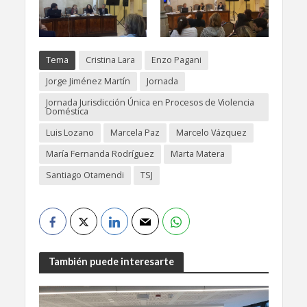
Tema
Cristina Lara
Enzo Pagani
Jorge Jiménez Martín
Jornada
Jornada Jurisdicción Única en Procesos de Violencia
Doméstica
Luis Lozano
Marcela Paz
Marcelo Vázquez
María Fernanda Rodríguez
Marta Matera
Santiago Otamendi
TSJ
También puede interesarte