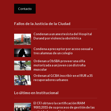
Contacto
Fallos de la Justicia de la Ciudad
Condenan a un anestesista del Hospital
Durand por violencia obstétrica
Condena a preceptor por acoso sexual a
tres alumnas de un colegio
Ordenan a ObSBA proveer una silla
motorizada a un joven con distrofia
muscular
Ordenan al GCBA inscribir en el RUR a 35
recuperadores urbanos
Lo último en Institucional
El CFJ obtuvo la certificación IRAM
9001:2015 de su proceso de gestión de las