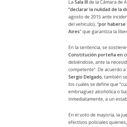
La
Sala III
de la Cámara de Ap
“declarar la nulidad de la
agosto de 2015 ante inciden
del vehículo), “
por haberse 
Aires
” que garantiza la lib
En la sentencia, se sostien
Constitución porteña en c
debiéndose, ante la necesid
competente”. De acuerdo a 
Sergio Delgado
, también se
los cuales se define que “c
embriaguez alcohólica o bajo
inmediatamente, a un establ
En el voto de mayoría, la j
efectivos policiales quienes