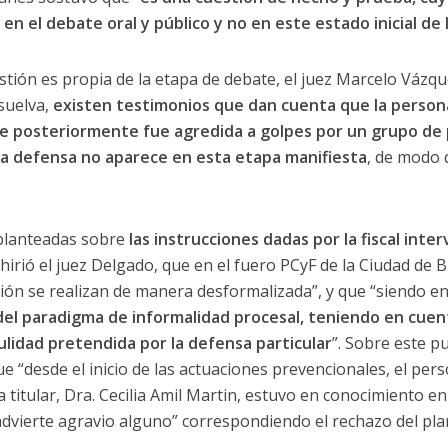
 el debate oral y público y no en este estado inicial de 
stión es propia de la etapa de debate, el juez Marcelo Vázqu
esuelva,
existen testimonios que dan cuenta que la person
e posteriormente fue agredida a golpes por un grupo de p
la defensa no aparece en esta etapa manifiesta
, de modo 
 planteadas sobre
las instrucciones dadas por la fiscal inte
hirió el juez Delgado, que en el fuero PCyF de la Ciudad de 
ción se realizan de manera desformalizada”, y que “siendo 
el paradigma de informalidad procesal, teniendo en cuent
nulidad pretendida por la defensa particular
”. Sobre este p
 “desde el inicio de las actuaciones prevencionales, el pers
ya titular, Dra. Cecilia Amil Martin, estuvo en conocimiento
 advierte agravio alguno” correspondiendo el rechazo del pl