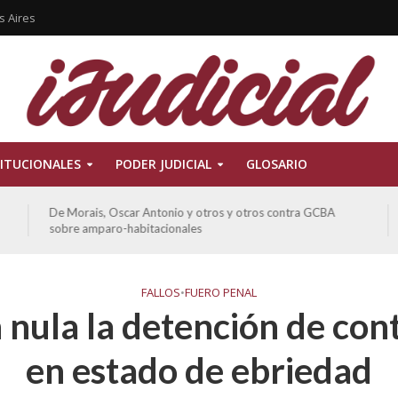
s Aires
ITUCIONALES
PODER JUDICIAL
GLOSARIO
De Morais, Oscar Antonio y otros y otros contra GCBA
sobre amparo-habitacionales
FALLOS
•
FUERO PENAL
 nula la detención de con
en estado de ebriedad