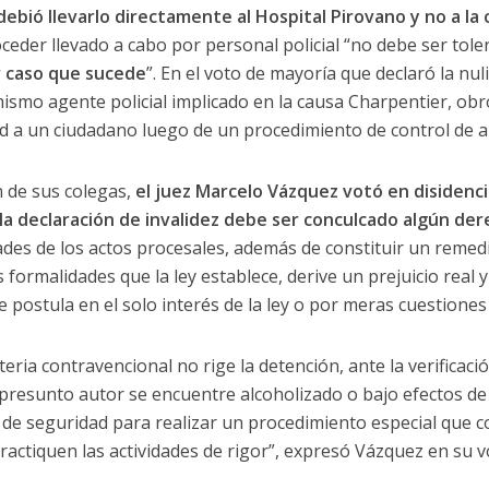
 debió llevarlo directamente al Hospital Pirovano y no a la 
oceder llevado a cabo por personal policial “no debe ser tol
r caso que sucede
”. En el voto de mayoría que declaró la nul
ismo agente policial implicado en la causa Charpentier, obr
ad a un ciudadano luego de un procedimiento de control de a
n de sus colegas,
el juez Marcelo Vázquez votó en disidenc
la declaración de invalidez debe ser conculcado algún der
idades de los actos procesales, además de constituir un reme
s formalidades que la ley establece, derive un prejuicio real 
 postula en el solo interés de la ley o por meras cuestiones
teria contravencional no rige la detención, ante la verificaci
presunto autor se encuentre alcoholizado o bajo efectos de 
s de seguridad para realizar un procedimiento especial que c
ractiquen las actividades de rigor”, expresó Vázquez en su v