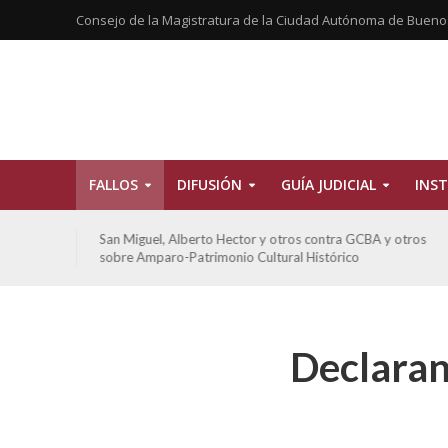
Consejo de la Magistratura de la Ciudad Autónoma de Bueno
FALLOS
DIFUSIÓN
GUÍA JUDICIAL
INST
tros
San Miguel, Alberto Hector y otros contra GCBA y otros
sobre Amparo-Patrimonio Cultural Histórico
Declaran