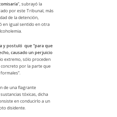
comisaría
”, subrayó la
erado por este Tribunal, más
idad de la detención,
ó en igual sentido en otra
lcoholemia.
ia y postuló que “para que
echo, causado un perjuicio
dio extremo, sólo proceden
y concreto por la parte que
 formales”.
ón de una flagrante
sustancias tóxicas, dicha
onsiste en conducirlo a un
oto disidente.