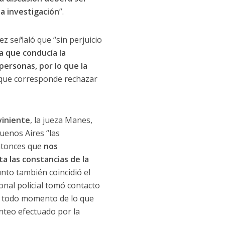
la investigación
”.
ez señaló que “sin perjuicio
a que conducía la
ersonas, por lo que la
que corresponde rechazar
rviniente
, la jueza Manes,
Buenos Aires “las
entonces que
nos
a las constancias de la
unto también coincidió el
onal policial tomó contacto
 en todo momento de lo que
anteo efectuado por la