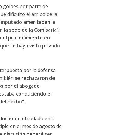
do golpes por parte de
e dificultó el arribo de la
l imputado ameritaban la
 la sede de la Comisaría”
.
 del procedimiento en
que se haya visto privado
interpuesta por la defensa
también
se rechazaron de
os por el abogado
 estaba conduciendo el
 del hecho”
.
nduciendo
el rodado en la
iple en el mes de agosto de
a discusión deberá ser