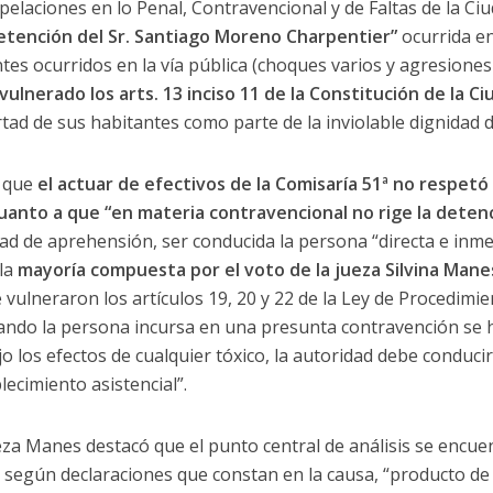
elaciones en lo Penal, Contravencional y de Faltas de la Ci
 detención del Sr. Santiago Moreno Charpentier”
ocurrida en
tes ocurridos en la vía pública (choques varios y agresiones
vulnerado los arts. 13 inciso 11 de la Constitución de la
ertad de sus habitantes como parte de la inviolable dignidad 
e que
el actuar de efectivos de la Comisaría 51ª no respetó 
uanto a que “en materia contravencional no rige la deten
ad de aprehensión, ser conducida la persona “directa e inm
la
mayoría compuesta por el voto de la jueza Silvina Manes
 vulneraron los artículos 19, 20 y 22 de la Ley de Procedimi
uando la persona incursa en una presunta contravención se 
 los efectos de cualquier tóxico, la autoridad debe conducirl
ecimiento asistencial”.
ueza Manes destacó que el punto central de análisis se encuen
, según declaraciones que constan en la causa, “producto de l