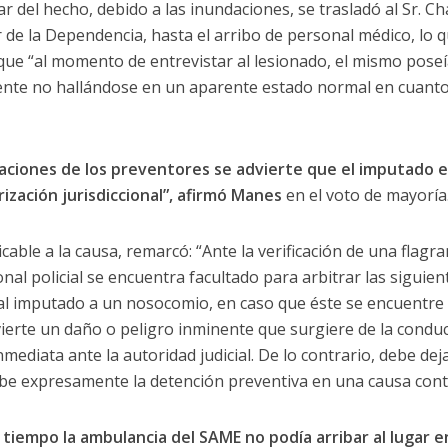
ar del hecho, debido a las inundaciones, se trasladó al Sr. C
r de la Dependencia, hasta el arribo de personal médico, lo q
 que “al momento de entrevistar al lesionado, el mismo poseía
nte no hallándose en un aparente estado normal en cuanto 
araciones de los preventores se advierte que el imputado
zación jurisdiccional”, afirmó Manes
en el voto de mayoría
licable a la causa, remarcó: “Ante la verificación de una flag
nal policial se encuentra facultado para arbitrar las siguie
 al imputado a un nosocomio, en caso que éste se encuentre
ierte un daño o peligro inminente que surgiere de la conduc
diata ante la autoridad judicial. De lo contrario, debe deja
be expresamente la detención preventiva en una causa cont
l tiempo la ambulancia del SAME no podía arribar al lugar