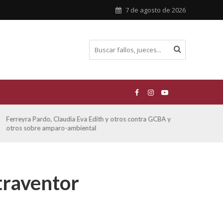
7 de agosto de 2026
Ferreyra Pardo, Claudia Eva Edith y otros contra GCBA y
ATE 
otros sobre amparo-ambiental
traventor