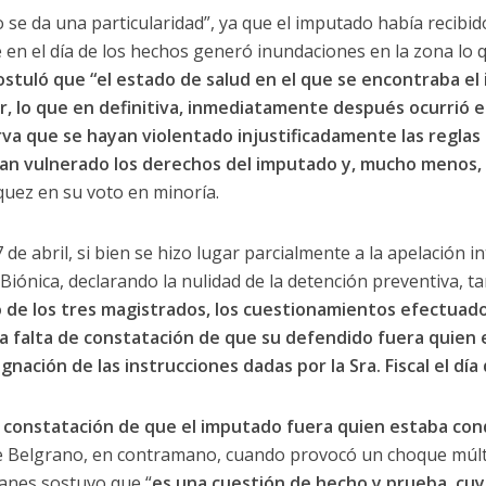
o se da una particularidad”, ya que el imputado había recibi
 en el día de los hechos generó inundaciones en la zona lo qu
ostuló que “el estado de salud en el que se encontraba e
r, lo que en definitiva, inmediatamente después ocurrió en
va que se hayan violentado injustificadamente las reglas
ayan vulnerado los derechos del imputado y, mucho menos, 
quez en su voto en minoría.
7 de abril, si bien se hizo lugar parcialmente a la apelación 
Biónica, declarando la nulidad de la detención preventiva, 
 de los tres magistrados, los cuestionamientos efectuad
“la falta de constatación de que su defendido fuera quien
ignación de las instrucciones dadas por la Sra. Fiscal el día
e
constatación de que el imputado fuera quien estaba co
de Belgrano, en contramano, cuando provocó un choque múlt
Manes sostuvo que “
es una cuestión de hecho y prueba, cuy