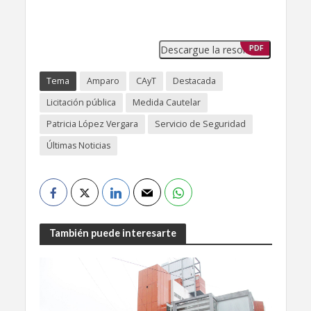
Descargue la resolución
PDF
Tema
Amparo
CAyT
Destacada
Licitación pública
Medida Cautelar
Patricia López Vergara
Servicio de Seguridad
Últimas Noticias
También puede interesarte