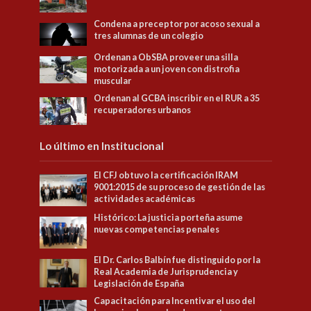
Condena a preceptor por acoso sexual a
tres alumnas de un colegio
Ordenan a ObSBA proveer una silla
motorizada a un joven con distrofia
muscular
Ordenan al GCBA inscribir en el RUR a 35
recuperadores urbanos
Lo último en Institucional
El CFJ obtuvo la certificación IRAM
9001:2015 de su proceso de gestión de las
actividades académicas
Histórico: La justicia porteña asume
nuevas competencias penales
El Dr. Carlos Balbín fue distinguido por la
Real Academia de Jurisprudencia y
Legislación de España
Capacitación para Incentivar el uso del