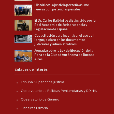
Histórico: La justicia porteña asume
nuevas competencias penales
El Dr. Carlos Balbín fue distinguido por la
Real Academia de Jurisprudencia y
Legislación de España
Capacitación para Incentivar el uso del
lenguaje claro en los documentos
judiciales y administrativos
Jornada sobre la Ley de Ejecución de la
Pena de la Ciudad Autónoma de Buenos
Aires
Enlaces de interés
Tribunal Superior de Justicia
Observatorio de Políticas Penitenciarias y DD.HH.
Observatorio de Género
Jusbaires Editorial