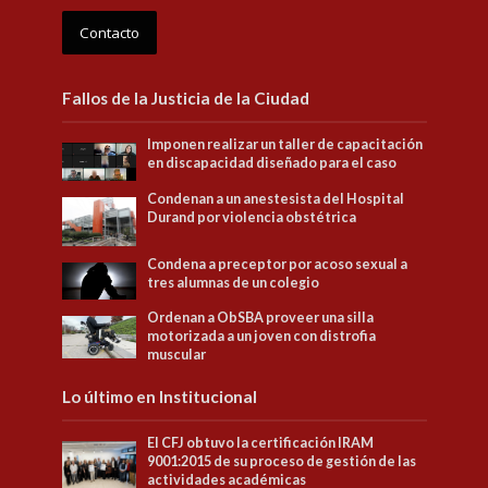
Contacto
Fallos de la Justicia de la Ciudad
Imponen realizar un taller de capacitación
en discapacidad diseñado para el caso
Condenan a un anestesista del Hospital
Durand por violencia obstétrica
Condena a preceptor por acoso sexual a
tres alumnas de un colegio
Ordenan a ObSBA proveer una silla
motorizada a un joven con distrofia
muscular
Lo último en Institucional
El CFJ obtuvo la certificación IRAM
9001:2015 de su proceso de gestión de las
actividades académicas