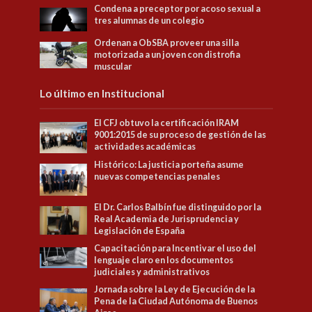
Condena a preceptor por acoso sexual a
tres alumnas de un colegio
Ordenan a ObSBA proveer una silla
motorizada a un joven con distrofia
muscular
Lo último en Institucional
El CFJ obtuvo la certificación IRAM
9001:2015 de su proceso de gestión de las
actividades académicas
Histórico: La justicia porteña asume
nuevas competencias penales
El Dr. Carlos Balbín fue distinguido por la
Real Academia de Jurisprudencia y
Legislación de España
Capacitación para Incentivar el uso del
lenguaje claro en los documentos
judiciales y administrativos
Jornada sobre la Ley de Ejecución de la
Pena de la Ciudad Autónoma de Buenos