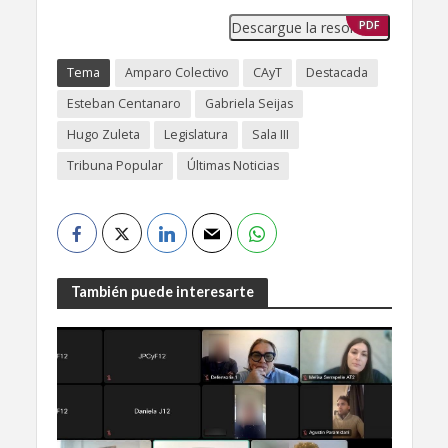
Descargue la resolución
PDF
Tema
Amparo Colectivo
CAyT
Destacada
Esteban Centanaro
Gabriela Seijas
Hugo Zuleta
Legislatura
Sala III
Tribuna Popular
Últimas Noticias
También puede interesarte