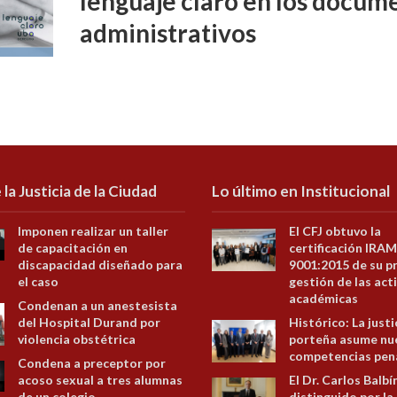
lenguaje claro en los docume
administrativos
 la Justicia de la Ciudad
Lo último en Institucional
Imponen realizar un taller
El CFJ obtuvo la
de capacitación en
certificación IRAM
discapacidad diseñado para
9001:2015 de su p
el caso
gestión de las act
académicas
Condenan a un anestesista
del Hospital Durand por
Histórico: La justi
violencia obstétrica
porteña asume nu
competencias pen
Condena a preceptor por
acoso sexual a tres alumnas
El Dr. Carlos Balbí
de un colegio
distinguido por la