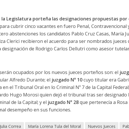
 la Legislatura porteña las designaciones propuestas por 
para cubrir cinco vacantes en fuero Penal, Contravencional y
 cero abstenciones los candidatos Pablo Cruz Casas, María J
iza Clerici recibieron el acuerdo para ser nombrados jueces
 designación de Rodrigo Carlos Dellutri como asesor tutelar
serán ocupados por los nuevos jueces porteños son: el
juzg
tular Alfredo Durante; el
juzgado N° 10
cuyo titular era Gabr
n el Tribunal Oral en lo Criminal Nº 7 de la Capital Federal
rdo Hugo Morosi quien dejó el tribunal tras ser designado F
inal de la Capital; y el
juzgado N° 28
que pertenecía a Rosa P
 mal desempeño en sus funciones.
Julia Correa
María Lorena Tula del Moral
Nuevos Jueces
Pab