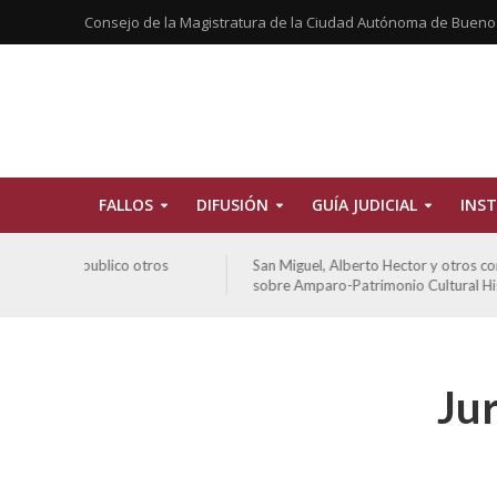
Consejo de la Magistratura de la Ciudad Autónoma de Bueno
FALLOS
DIFUSIÓN
GUÍA JUDICIAL
INST
tros
San Miguel, Alberto Hector y otros contra GCBA y otros
sobre Amparo-Patrimonio Cultural Histórico
Jur