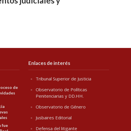
ntos judiciales y
Enlaces de interés
Tribunal Superior de Justicia
roceso de
Observatorio de Políticas
ividades
Penitenciarias y DD.HH.
cia
Observatorio de Género
evas
Jusbaires Editorial
ales
n fue
Defensa del litigante
 Real