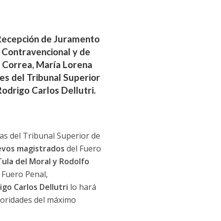
e Recepción de Juramento
 Contravencional y de
a Correa, María Lorena
des del Tribunal Superior
odrigo Carlos Dellutri.
ias del Tribunal Superior de
evos magistrados
del Fuero
Tula del Moral y Rodolfo
 Fuero Penal,
igo Carlos Dellutri
lo hará
toridades del máximo