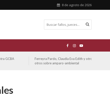
8 de agosto de 2026
Ferreyra Pardo, Claudia Eva Edith y otros contra GCBA y
ATE 
otros sobre amparo-ambiental
ales