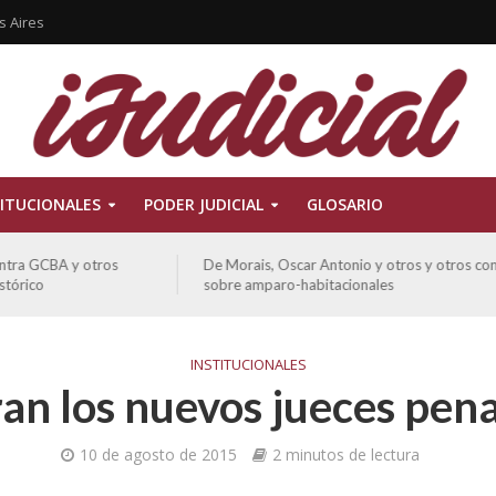
s Aires
ITUCIONALES
PODER JUDICIAL
GLOSARIO
De Morais, Oscar Antonio y otros y otros contra GCBA
sobre amparo-habitacionales
INSTITUCIONALES
an los nuevos jueces pen
10 de agosto de 2015
2 minutos de lectura