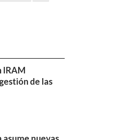
ón IRAM
gestión de las
ña asume nuevas