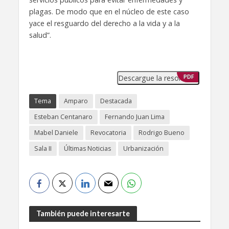
plagas. De modo que en el núcleo de este caso
yace el resguardo del derecho a la vida y a la
salud”.
Descargue la resolución
PDF
Tema
Amparo
Destacada
Esteban Centanaro
Fernando Juan Lima
Mabel Daniele
Revocatoria
Rodrigo Bueno
Sala II
Últimas Noticias
Urbanización
También puede interesarte