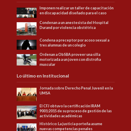
Imponen realizar un taller de capacitación
en discapacidad diseñado para el caso
Condenan a un anestesista del Hospital
Durand por violencia obstétrica
Condena a preceptor por acoso sexual a
tres alumnas de un colegio
Ordenan a ObSBA proveer una silla
motorizada a un joven con distrofia
muscular
Lo último en Institucional
Jornada sobre Derecho Penal Juvenil en la
UMSA
El CFJ obtuvo la certificación IRAM
9001:2015 de su proceso de gestión de las
actividades académicas
Histórico: La justicia porteña asume
nuevas competencias penales