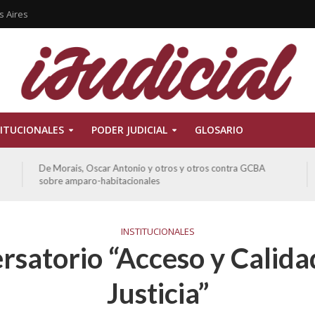
s Aires
ITUCIONALES
PODER JUDICIAL
GLOSARIO
De Morais, Oscar Antonio y otros y otros contra GCBA
sobre amparo-habitacionales
INSTITUCIONALES
rsatorio “Acceso y Calidad
Justicia”