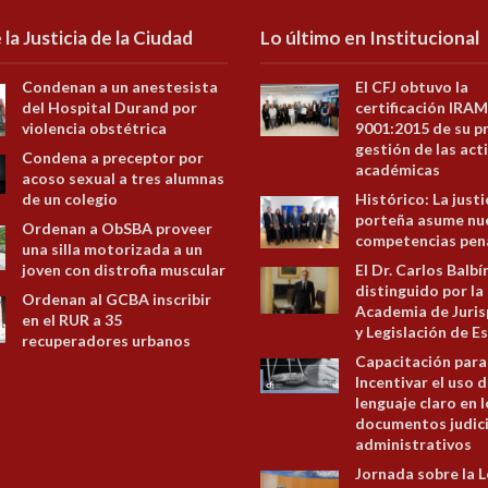
 la Justicia de la Ciudad
Lo último en Institucional
Condenan a un anestesista
El CFJ obtuvo la
del Hospital Durand por
certificación IRAM
violencia obstétrica
9001:2015 de su p
gestión de las act
Condena a preceptor por
académicas
acoso sexual a tres alumnas
de un colegio
Histórico: La justi
porteña asume nu
Ordenan a ObSBA proveer
competencias pen
una silla motorizada a un
joven con distrofia muscular
El Dr. Carlos Balbí
distinguido por la
Ordenan al GCBA inscribir
Academia de Juris
en el RUR a 35
y Legislación de E
recuperadores urbanos
Capacitación para
Incentivar el uso d
lenguaje claro en 
documentos judici
administrativos
Jornada sobre la L