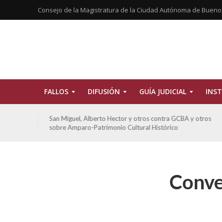
Consejo de la Magistratura de la Ciudad Autónoma de Bueno
FALLOS
DIFUSIÓN
GUÍA JUDICIAL
INST
tros
San Miguel, Alberto Hector y otros contra GCBA y otros
sobre Amparo-Patrimonio Cultural Histórico
Conve