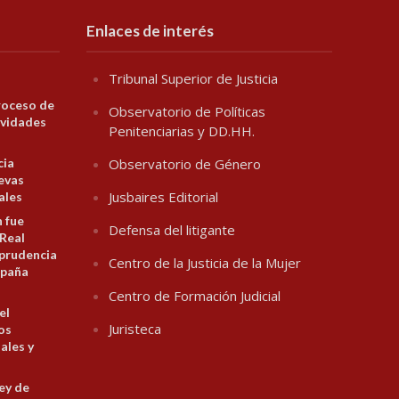
Enlaces de interés
Tribunal Superior de Justicia
roceso de
Observatorio de Políticas
ividades
Penitenciarias y DD.HH.
cia
Observatorio de Género
evas
Jusbaires Editorial
ales
n fue
Defensa del litigante
 Real
prudencia
Centro de la Justicia de la Mujer
spaña
Centro de Formación Judicial
el
Juristeca
los
ales y
ey de