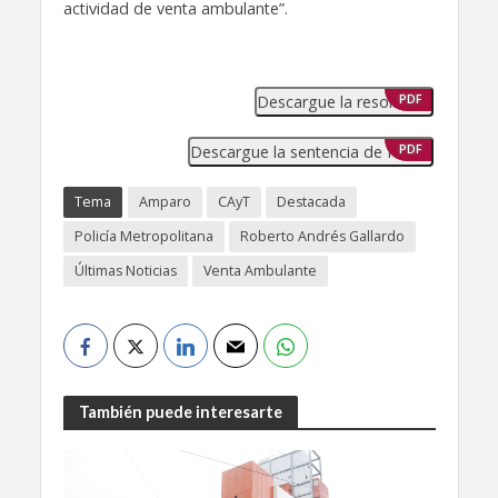
actividad de venta ambulante”.
Descargue la resolución
PDF
Descargue la sentencia de fondo
PDF
Tema
Amparo
CAyT
Destacada
Policía Metropolitana
Roberto Andrés Gallardo
Últimas Noticias
Venta Ambulante
También puede interesarte