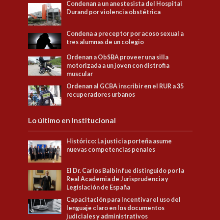
Condenan a un anestesista del Hospital
Durand por violencia obstétrica
Condena a preceptor por acoso sexual a
tres alumnas de un colegio
Ordenan a ObSBA proveer una silla
motorizada a un joven con distrofia
muscular
Ordenan al GCBA inscribir en el RUR a 35
recuperadores urbanos
Lo último en Institucional
Histórico: La justicia porteña asume
nuevas competencias penales
El Dr. Carlos Balbín fue distinguido por la
Real Academia de Jurisprudencia y
Legislación de España
Capacitación para Incentivar el uso del
lenguaje claro en los documentos
judiciales y administrativos