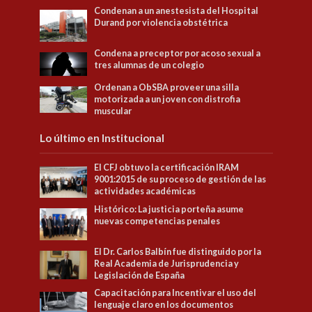
Condenan a un anestesista del Hospital
Durand por violencia obstétrica
Condena a preceptor por acoso sexual a
tres alumnas de un colegio
Ordenan a ObSBA proveer una silla
motorizada a un joven con distrofia
muscular
Lo último en Institucional
El CFJ obtuvo la certificación IRAM
9001:2015 de su proceso de gestión de las
actividades académicas
Histórico: La justicia porteña asume
nuevas competencias penales
El Dr. Carlos Balbín fue distinguido por la
Real Academia de Jurisprudencia y
Legislación de España
Capacitación para Incentivar el uso del
lenguaje claro en los documentos