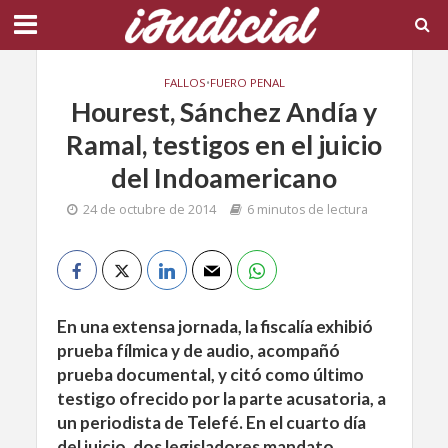
FALLOS
•
FUERO PENAL
Hourest, Sánchez Andía y
Ramal, testigos en el juicio
del Indoamericano
24 de octubre de 2014
6 minutos de lectura
En una extensa jornada, la fiscalía exhibió
prueba fílmica y de audio, acompañó
prueba documental, y citó como último
testigo ofrecido por la parte acusatoria, a
un periodista de Telefé. En el cuarto día
del juicio, dos legisladores mandato