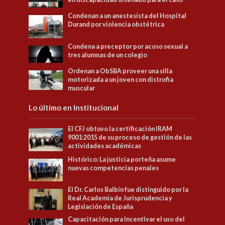
Condenan a un anestesista del Hospital
Durand por violencia obstétrica
Condena a preceptor por acoso sexual a
tres alumnas de un colegio
Ordenan a ObSBA proveer una silla
motorizada a un joven con distrofia
muscular
Lo último en Institucional
El CFJ obtuvo la certificación IRAM
9001:2015 de su proceso de gestión de las
actividades académicas
Histórico: La justicia porteña asume
nuevas competencias penales
El Dr. Carlos Balbín fue distinguido por la
Real Academia de Jurisprudencia y
Legislación de España
Capacitación para Incentivar el uso del