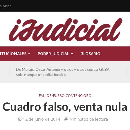
s Aires
ITUCIONALES
PODER JUDICIAL
GLOSARIO
De Morais, Oscar Antonio y otros y otros contra GCBA
sobre amparo-habitacionales
FALLOS
•
FUERO CONTENCIOSO
Cuadro falso, venta nula
12 de junio de 2014
4 minutos de lectura