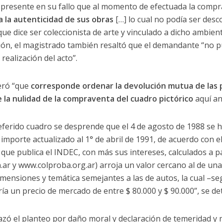
 presente en su fallo que al momento de efectuada la compra
la autenticidad de sus obras
[…] lo cual no podía ser des
ue dice ser coleccionista de arte y vinculado a dicho ambiente
ón, el magistrado también resaltó que el demandante “no p
realización del acto”.
deró “que
corresponde ordenar la devolución mutua de las
la nulidad de la compraventa del cuadro pictórico
aquí an
referido cuadro se desprende que el 4 de agosto de 1988 se 
importe actualizado al 1° de abril de 1991, de acuerdo con el 
ue publica el INDEC, con más sus intereses, calculados a par
 y www.colproba.org.ar) arroja un valor cercano al de una 
dimensiones y temática semejantes a las de autos, la cual –s
ría un precio de mercado de entre $ 80.000 y $ 90.000”, se det
zó el planteo por daño moral y declaración de temeridad y ma