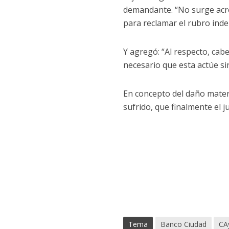
demandante. “No surge acred
para reclamar el rubro indem
Y agregó: “Al respecto, cab
necesario que esta actúe si
En concepto del daño mater
sufrido, que finalmente el j
Tema
Banco Ciudad
CA