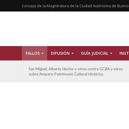
Consejo de la Magistratura de la Ciudad Autónoma de Bueno
FALLOS
DIFUSIÓN
GUÍA JUDICIAL
INST
tros
San Miguel, Alberto Hector y otros contra GCBA y otros
sobre Amparo-Patrimonio Cultural Histórico