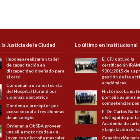
 la Justicia de la Ciudad
Lo último en Institucional
Imponen realizar un taller
El CFJ obtuvo la
de capacitación en
certificación IRAM
discapacidad diseñado para
9001:2015 de su p
el caso
gestión de las act
académicas
Condenan a un anestesista
del Hospital Durand por
Histórico: La justi
violencia obstétrica
porteña asume nu
competencias pen
Condena a preceptor por
acoso sexual a tres alumnas
El Dr. Carlos Balbí
de un colegio
distinguido por la
Academia de Juris
Ordenan a ObSBA proveer
y Legislación de E
una silla motorizada a un
joven con distrofia muscular
Capacitación para