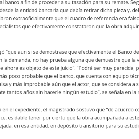
l banco a fin de proceder a su tasación para su remate. Según
sde la entidad bancaria que debía retirar dicha pieza y, deb
alaron extraoficialmente que el cuadro de referencia era falso
pecialistas que efectivamente constataron que
la obra adquir
egó “que aun si se demostrase que efectivamente el Banco de
en la demanda, no hay prueba alguna que demuestre que la v
 ahora es objeto de este juicio”. “Podrá ser muy parecida,
más poco probable que el banco, que cuenta con equipo técn
sa y más improbable aún que el actor, que se considera a s
e tantos años sin hacerle ningún estudio”, se señala en la re
a en el expediente, el magistrado sostuvo que “de acuerdo c
ece, es dable tener por cierto que la obra acompañada a est
jada, en esa entidad, en depósito transitorio para su estudi